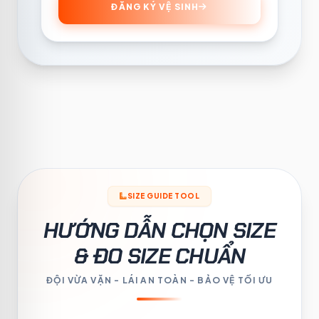
ĐĂNG KÝ VỆ SINH
SIZE GUIDE TOOL
HƯỚNG DẪN CHỌN SIZE
& ĐO SIZE CHUẨN
ĐỘI VỪA VẶN - LÁI AN TOÀN - BẢO VỆ TỐI ƯU