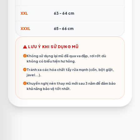
XXL
63 - 64 cm
XXXL
65 - 66 cm
LƯU Ý KHI SỬ DỤNG MŨ
Không sử dụng lại mũ đã qua va đập, rơi rớt dù
không có biểu hiện hư hỏng.
Tránh xa các hóa chất tẩy rửa mạnh (cồn, bột giặt,
javel...).
Khuyến nghị nên thay mũ mới sau 3 năm để đảm bảo
khả năng bảo vệ tốt nhất.