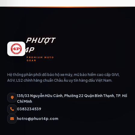
PHƯỢT
4P
PREMIUM MOTO
GEAR
Hệ thống phân phối đồ bảo hộ xe máy, mũ bảo hiểm cao cấp GIVI,
AGV, LS2 chính hãng chuẩn Châu Âu uy tín hàng đầu Việt Nam.
135/33 Nguyễn Hữu Cảnh, Phường 22 Quận Bình Thạnh, TP. Hồ
Chí Minh
0383234539
hotro@phuot4p.com