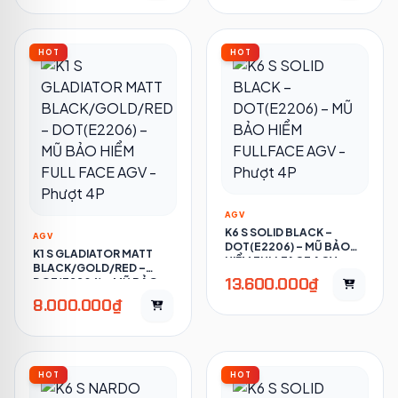
HOT
HOT
AGV
K6 S SOLID BLACK –
AGV
DOT(E2206) – MŨ BẢO
K1 S GLADIATOR MATT
HIỂM FULLFACE AGV -
BLACK/GOLD/RED –
PHƯỢT 4P
13.600.000₫
DOT(E2206) – MŨ BẢO
HIỂM FULL FACE AGV -
8.000.000₫
PHƯỢT 4P
HOT
HOT