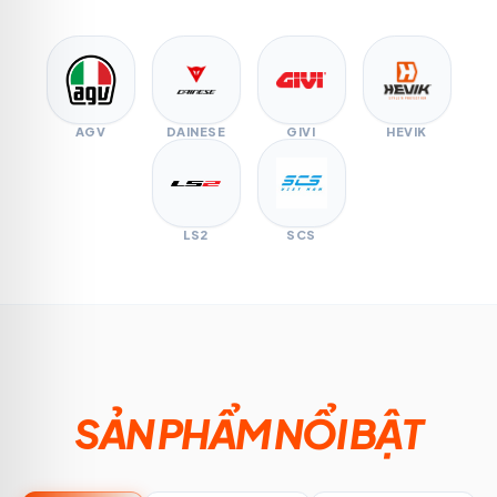
AGV
DAINESE
GIVI
HEVIK
LS2
SCS
SẢN PHẨM NỔI BẬT