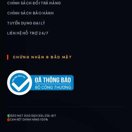
CHÍNH SÁCH ĐỔI TRẢ HÀNG
CHÍNH SÁCH BẢO HÀNH
TUYỂN DỤNG ĐẠI LÝ
LIÊN HỆ HỖ TRỢ 24/7
CHỨNG NHẬN & BẢO MẬT
BẢO MẬT GIAO DỊCH SSL 256-BIT
CAM KẾT CHÍNH HÃNG 100%