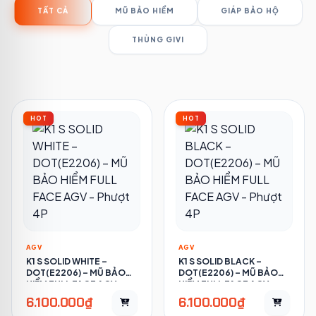
TẤT CẢ
MŨ BẢO HIỂM
GIÁP BẢO HỘ
THÙNG GIVI
HOT
HOT
AGV
AGV
K1 S SOLID WHITE –
K1 S SOLID BLACK –
DOT(E2206) – MŨ BẢO
DOT(E2206) – MŨ BẢO
HIỂM FULL FACE AGV -
HIỂM FULL FACE AGV -
PHƯỢT 4P
PHƯỢT 4P
6.100.000₫
6.100.000₫