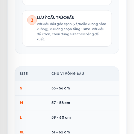
LƯU Ý CẤU TRÚC ĐẦU
3
Với kiểu đầu góc cạnh (và/hoặc xương hàm
vuông), vui lòng
chọn tăng 1 size
. Với kiểu
đầu tròn, chọn đúng size theo bảng đề
xuất.
SIZE
CHU VI VÒNG ĐẦU
S
55 - 56 cm
M
57 - 58 cm
L
59 - 60 cm
XL
61 - 62 cm