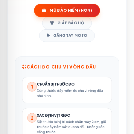
MŨ BẢO HIỂM (NÓN)
GIÁP BẢO HỘ
GĂNG TAY MOTO
CÁCH ĐO CHU VI VÒNG ĐẦU
CHUẨN BỊ THƯỚC ĐO
1
Dùng thước dây mềm đo chu vi vòng đầu
như hình.
XÁC ĐỊNH VỊ TRÍ ĐO
2
Đặt thước tại vị trí cách chân mày
2 cm
, giữ
thước dây bám sát quanh đầu. Không kéo
căng thước.