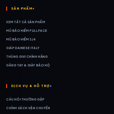
SẢN PHẨM
XEM TẤT CẢ SẢN PHẨM
MŨ BẢO HIỂM FULLFACE
MŨ BẢO HIỂM 3/4
GIÁP DAINESE ITALY
THÙNG GIVI CHÍNH HÃNG
GĂNG TAY & GIÀY BẢO HỘ
DỊCH VỤ & HỖ TRỢ
CÂU HỎI THƯỜNG GẶP
CHÍNH SÁCH VẬN CHUYỂN