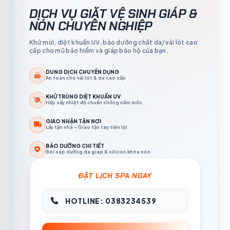
DỊCH VỤ GIẶT VỆ SINH
GIÁP &
NÓN CHUYÊN NGHIỆP
Khử mùi, diệt khuẩn UV, bảo dưỡng chất da/vải lót cao
cấp cho mũ bảo hiểm và giáp bảo hộ của bạn.
DUNG DỊCH CHUYÊN DỤNG
An toàn cho vải lót & da cao cấp
KHỬ TRÙNG DIỆT KHUẨN UV
Hấp sấy nhiệt độ chuẩn chống nấm mốc
GIAO NHẬN TẬN NƠI
Lấy tận nhà - Giao tận tay tiện lợi
BẢO DƯỠNG CHI TIẾT
Bôi sáp dưỡng da giáp & silicon khóa nón
ĐẶT LỊCH SPA NGAY
HOTLINE: 0383234539