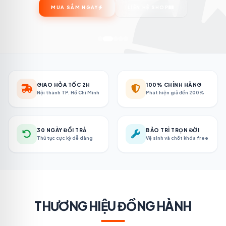
MUA SẮM NGAY
LIÊN HỆ SHOP
GIAO HỎA TỐC 2H
100% CHÍNH HÃNG
Nội thành TP. Hồ Chí Minh
Phát hiện giả đền 200%
30 NGÀY ĐỔI TRẢ
BẢO TRÌ TRỌN ĐỜI
Thủ tục cực kỳ dễ dàng
Vệ sinh và chốt khóa free
THƯƠNG HIỆU ĐỒNG HÀNH