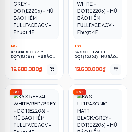
AGV
AGV
K6 S NARDO GREY –
K6 S SOLID WHITE –
DOT(E2206) – MŨ BẢO
DOT(E2206) – MŨ BẢO
HIỂM FULLFACE AGV -
HIỂM FULLFACE AGV -
PHƯỢT 4P
PHƯỢT 4P
13.600.000₫
13.600.000₫
HOT
HOT