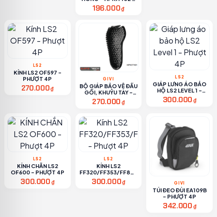
PHƯỢT 4P
196.000
₫
LS2
KÍNH LS2 OF597 -
LS2
PHƯỢT 4P
GIVI
GIÁP LƯNG ÁO BẢO
BỘ GIÁP BẢO VỆ ĐẦU
270.000
₫
HỘ LS2 LEVEL 1 -
GỐI, KHUỶU TAY -
PHƯỢT 4P
300.000
HPKIT101 - PHƯỢT
270.000
₫
₫
4P
LS2
LS2
KÍNH CHẮN LS2
KÍNH LS2
OF600 - PHƯỢT 4P
FF320/FF353/FF800
- PHƯỢT 4P
300.000
300.000
₫
₫
GIVI
TÚI ĐEO ĐÙI EA109B
- PHƯỢT 4P
342.000
₫