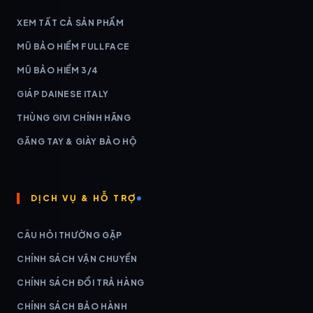
XEM TẤT CẢ SẢN PHẨM
MŨ BẢO HIỂM FULLFACE
MŨ BẢO HIỂM 3/4
GIÁP DAINESE ITALY
THÙNG GIVI CHÍNH HÃNG
GĂNG TAY & GIÀY BẢO HỘ
DỊCH VỤ & HỖ TRỢ
CÂU HỎI THƯỜNG GẶP
CHÍNH SÁCH VẬN CHUYỂN
CHÍNH SÁCH ĐỔI TRẢ HÀNG
CHÍNH SÁCH BẢO HÀNH