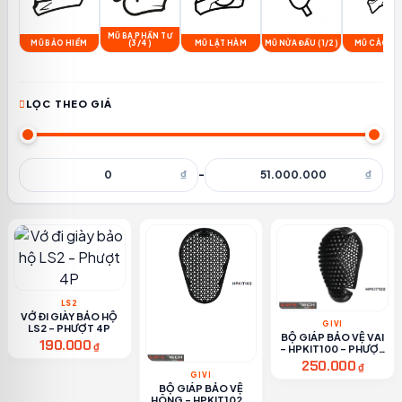
MŨ BA PHẦN TƯ
MŨ BẢO HIỂM
(3/4)
MŨ LẬT HÀM
MŨ NỬA ĐẦU (1/2)
MŨ CÀO C
LỌC THEO GIÁ
₫
-
₫
LS2
VỚ ĐI GIÀY BẢO HỘ
GIVI
LS2 - PHƯỢT 4P
BỘ GIÁP BẢO VỆ VAI
190.000
₫
- HPKIT100 - PHƯỢT
4P
250.000
₫
GIVI
BỘ GIÁP BẢO VỆ
HÔNG - HPKIT102 -