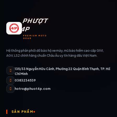
PHƯỢT
4P
PREMIUM MOTO
GEAR
Hệ thống phân phối đồ bảo hộ xe máy, mũ bảo hiểm cao cấp GIVI,
AGV, LS2 chính hãng chuẩn Châu Âu uy tín hàng đầu Việt Nam.
135/33 Nguyễn Hữu Cảnh, Phường 22 Quận Bình Thạnh, TP. Hồ
Chí Minh
0383234539
hotro@phuot4p.com
SẢN PHẨM