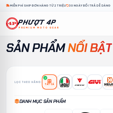
MIỄN PHÍ SHIP ĐƠN HÀNG TỪ 2 TRIỆU
30 NGÀY ĐỔI TRẢ DỄ DÀNG
PHƯỢT 4P
PREMIUM MOTO GEAR
KO
TH
ID
MS
TL
KM
LO
MY
FR
SẢN PHẨM
NỔI BẬT
LỌC THEO HÃNG:
TẤT CẢ
DANH MỤC SẢN PHẨM