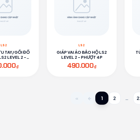
LS2
LS2
ỶU TAY/GỐI ĐỒ
GIÁP VAI ÁO BẢO HỘ LS2
T
S2 LEVEL 2 -
LEVEL 2 - PHƯỢT 4P
ƯỢT 4P
0.000
490.000
₫
₫
1
«
←
2
…
2