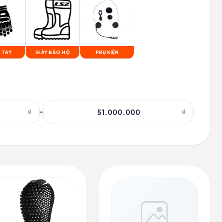
 TAY
GIÀY BẢO HỘ
PHỤ KIỆN
₫
-
₫