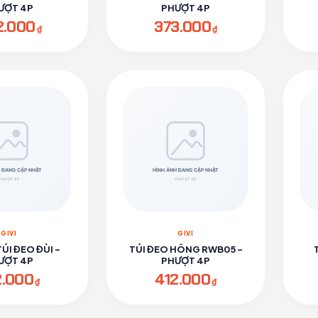
ƯỢT 4P
PHƯỢT 4P
2.000
373.000
₫
₫
GIVI
GIVI
TÚI ĐEO ĐÙI -
TÚI ĐEO HÔNG RWB05 -
ƯỢT 4P
PHƯỢT 4P
2.000
412.000
₫
₫