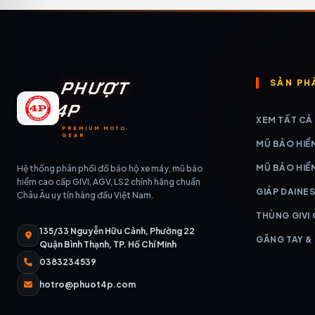
PHƯỢT
SẢN PH
4P
XEM TẤT CẢ
PREMIUM MOTO
GEAR
MŨ BẢO HIỂ
MŨ BẢO HIỂ
Hệ thống phân phối đồ bảo hộ xe máy, mũ bảo
hiểm cao cấp GIVI, AGV, LS2 chính hãng chuẩn
GIÁP DAINES
Châu Âu uy tín hàng đầu Việt Nam.
THÙNG GIVI
135/33 Nguyễn Hữu Cảnh, Phường 22
GĂNG TAY &
Quận Bình Thạnh, TP. Hồ Chí Minh
0383234539
hotro@phuot4p.com