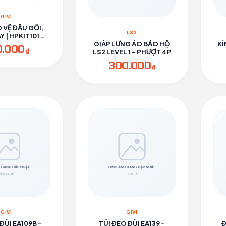
GIVI
 VỆ ĐẦU GỐI,
LS2
 | HPKIT101 -
ƯỢT 4P
GIÁP LƯNG ÁO BẢO HỘ
KÍ
0.000
₫
LS2 LEVEL 1 - PHƯỢT 4P
300.000
₫
GIVI
GIVI
ĐÙI EA109B -
TÚI ĐEO ĐÙI EA139 -
Đ