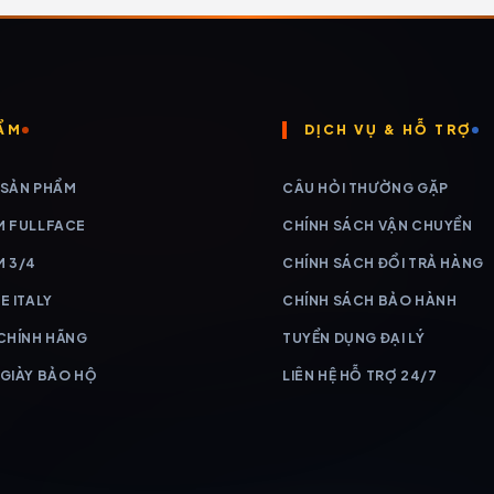
ẨM
DỊCH VỤ & HỖ TRỢ
 SẢN PHẨM
CÂU HỎI THƯỜNG GẶP
M FULLFACE
CHÍNH SÁCH VẬN CHUYỂN
M 3/4
CHÍNH SÁCH ĐỔI TRẢ HÀNG
E ITALY
CHÍNH SÁCH BẢO HÀNH
 CHÍNH HÃNG
TUYỂN DỤNG ĐẠI LÝ
 GIÀY BẢO HỘ
LIÊN HỆ HỖ TRỢ 24/7