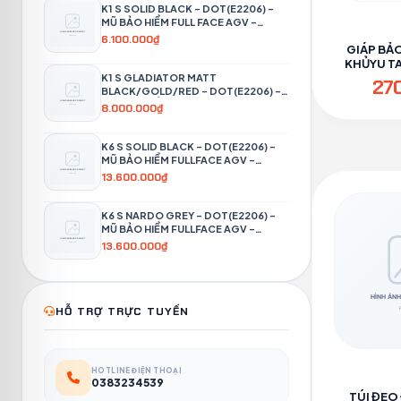
K1 S SOLID BLACK – DOT(E2206) –
MŨ BẢO HIỂM FULL FACE AGV -
PHƯỢT 4P
6.100.000₫
GIÁP BẢO
KHỦYU TAY
PH
K1 S GLADIATOR MATT
27
BLACK/GOLD/RED – DOT(E2206) –
MŨ BẢO HIỂM FULL FACE AGV -
8.000.000₫
PHƯỢT 4P
K6 S SOLID BLACK – DOT(E2206) –
MŨ BẢO HIỂM FULLFACE AGV -
PHƯỢT 4P
13.600.000₫
K6 S NARDO GREY – DOT(E2206) –
MŨ BẢO HIỂM FULLFACE AGV -
PHƯỢT 4P
13.600.000₫
HỖ TRỢ TRỰC TUYẾN
HOTLINE ĐIỆN THOẠI
0383234539
TÚI ĐEO 