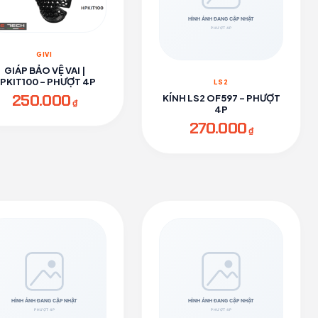
GIVI
GIÁP BẢO VỆ VAI |
PKIT100 - PHƯỢT 4P
LS2
250.000
KÍNH LS2 OF597 - PHƯỢT
₫
4P
270.000
₫