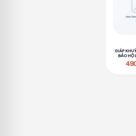
GIÁP KHU
BẢO HỘ L
PH
49