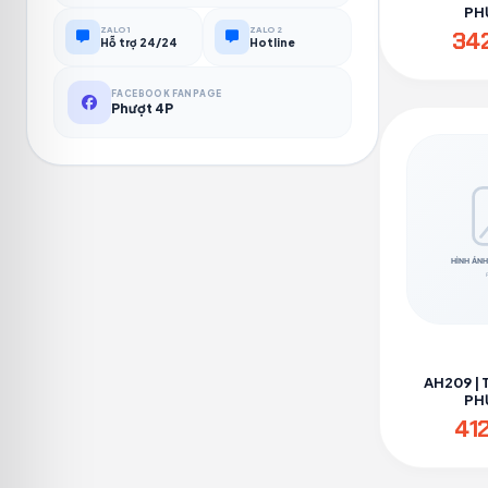
PH
ZALO 1
ZALO 2
34
Hỗ trợ 24/24
Hotline
FACEBOOK FANPAGE
Phượt 4P
AH209 | 
PH
41