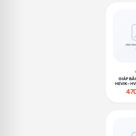
GIÁP BẢ
HEVIK- H
47