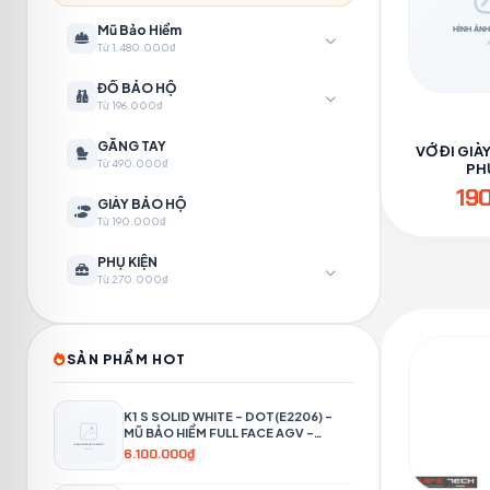
Mũ Bảo Hiểm
Từ 1.480.000₫
ĐỒ BẢO HỘ
Từ 196.000₫
GĂNG TAY
VỚ ĐI GIÀ
Từ 490.000₫
PH
19
GIÀY BẢO HỘ
Từ 190.000₫
PHỤ KIỆN
Từ 270.000₫
SẢN PHẨM HOT
K1 S SOLID WHITE – DOT(E2206) –
MŨ BẢO HIỂM FULL FACE AGV -
PHƯỢT 4P
6.100.000₫