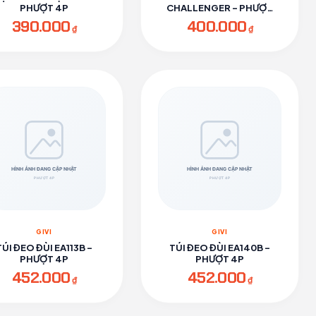
PHƯỢT 4P
CHALLENGER - PHƯỢT
4P
390.000
400.000
₫
₫
GIVI
GIVI
TÚI ĐEO ĐÙI EA113B -
TÚI ĐEO ĐÙI EA140B -
PHƯỢT 4P
PHƯỢT 4P
452.000
452.000
₫
₫