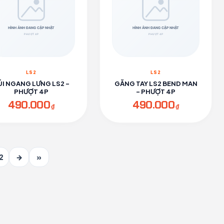
LS2
LS2
ÚI NGANG LƯNG LS2 -
GĂNG TAY LS2 BEND MAN
PHƯỢT 4P
- PHƯỢT 4P
490.000
490.000
₫
₫
2
→
»