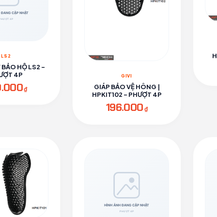
H
LS2
Y BẢO HỘ LS2 -
ƯỢT 4P
GIVI
0.000
GIÁP BẢO VỆ HÔNG |
₫
HPKIT102 - PHƯỢT 4P
196.000
₫