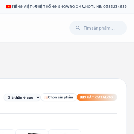
TIẾNG VIỆT
HỆ THỐNG SHOWROOM
HOTLINE: 0383234539
I
PL
SV
Chọn sản phẩm
XUẤT CATALOG