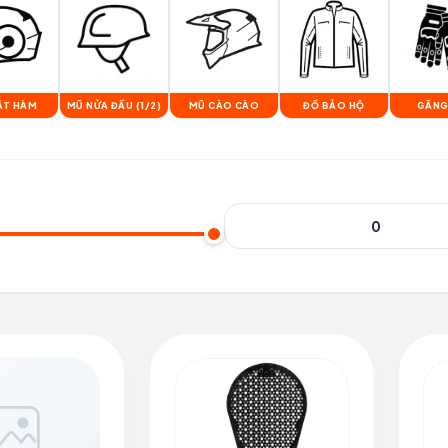
ẬT HÀM
MŨ NỬA ĐẦU (1/2)
MŨ CÀO CÀO
ĐỒ BẢO HỘ
GĂNG