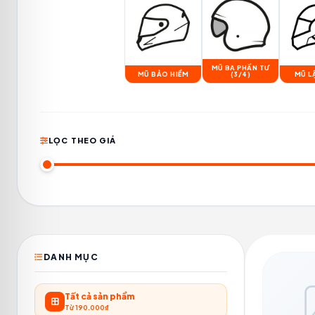
MŨ BA PHẦN TƯ
MŨ BẢO HIỂM
(3/4)
MŨ L
LỌC THEO GIÁ
DANH MỤC
Tất cả sản phẩm
Từ 190.000₫