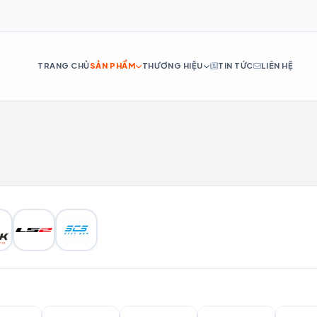
TRANG CHỦ
SẢN PHẨM
THƯƠNG HIỆU
TIN TỨC
LIÊN HỆ
DE
ES
IT
RU
PT
NL
TR
AR
H