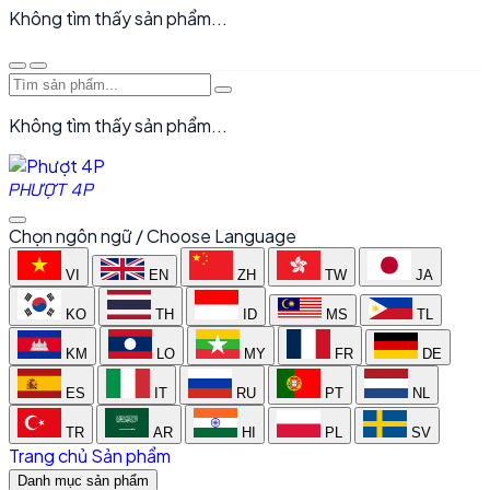
Không tìm thấy sản phẩm...
Không tìm thấy sản phẩm...
PHƯỢT 4P
Chọn ngôn ngữ / Choose Language
VI
EN
ZH
TW
JA
KO
TH
ID
MS
TL
KM
LO
MY
FR
DE
ES
IT
RU
PT
NL
TR
AR
HI
PL
SV
Trang chủ
Sản phẩm
Danh mục sản phẩm