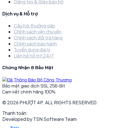
Găng tay & Giày bảo hộ
Dịch vụ & Hỗ trợ
Câu hỏi thường gặp
Chính sách vận chuyển
Chính sách đổi trả hàng
Chính sách bảo hành
Tuyển dụng đại lý
Liên hệ hỗ trợ 24/7
Chứng Nhận & Bảo Mật
Bảo mật giao dịch SSL 256-Bit
Cam kết chính hãng 100%
© 2026 PHƯỢT 4P. ALL RIGHTS RESERVED.
Thanh toán:
Developed by
TSN Software Team