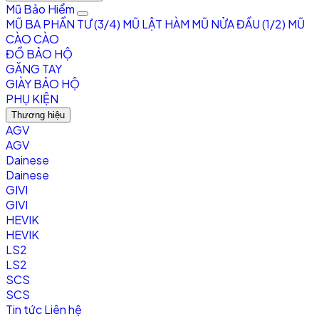
Mũ Bảo Hiểm
MŨ BA PHẦN TƯ (3/4)
MŨ LẬT HÀM
MŨ NỬA ĐẦU (1/2)
MŨ
CÀO CÀO
ĐỒ BẢO HỘ
GĂNG TAY
GIÀY BẢO HỘ
PHỤ KIỆN
Thương hiệu
AGV
AGV
Dainese
Dainese
GIVI
GIVI
HEVIK
HEVIK
LS2
LS2
SCS
SCS
Tin tức
Liên hệ