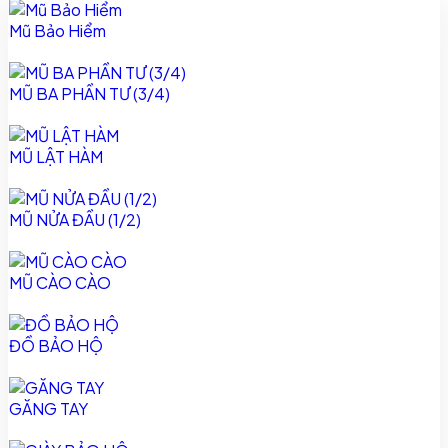
Mũ Bảo Hiểm
MŨ BA PHẦN TƯ (3/4)
MŨ LẬT HÀM
MŨ NỬA ĐẦU (1/2)
MŨ CÀO CÀO
ĐỒ BẢO HỘ
GĂNG TAY