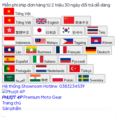
Miễn phí ship đơn hàng từ 2 triệu
30 ngày đổi trả dễ dàng
Tiếng Việt
Tiếng Việt
English
简体中文
繁體中文
日本語
한국어
ไทย
Indonesia
Melayu
Tagalog
Khmer
Lào
Burmese
Français
Deutsch
Español
Italiano
Русский
Português
Nederlands
Türkçe
العربية
हिन्दी
Polski
Svenska
Hệ thống Showroom
Hotline: 0383234539
Premium Moto Gear
PHƯỢT 4P
Trang chủ
Sản phẩm