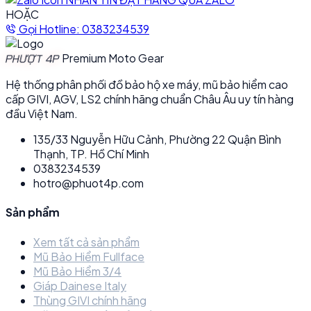
HOẶC
Gọi Hotline: 0383234539
Premium Moto Gear
PHƯỢT 4P
Hệ thống phân phối đồ bảo hộ xe máy, mũ bảo hiểm cao
cấp GIVI, AGV, LS2 chính hãng chuẩn Châu Âu uy tín hàng
đầu Việt Nam.
135/33 Nguyễn Hữu Cảnh, Phường 22 Quận Bình
Thạnh, TP. Hồ Chí Minh
0383234539
hotro@phuot4p.com
Sản phẩm
Xem tất cả sản phẩm
Mũ Bảo Hiểm Fullface
Mũ Bảo Hiểm 3/4
Giáp Dainese Italy
Thùng GIVI chính hãng