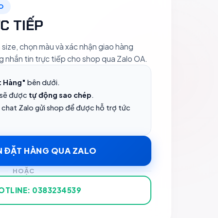
O
C TIẾP
n size, chọn màu và xác nhận giao hàng
g nhắn tin trực tiếp cho shop qua Zalo OA.
t Hàng"
bên dưới.
 sẽ được
tự động sao chép
.
 chat Zalo gửi shop để được hỗ trợ tức
N ĐẶT HÀNG QUA ZALO
HOẶC
OTLINE: 0383234539