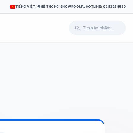
TIẾNG VIỆT
HỆ THỐNG SHOWROOM
HOTLINE: 0383234539
I
PL
SV