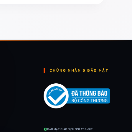
CHỨNG NHẬN & BẢO MẬT
BẢO MẬT GIAO DỊCH SSL 256-BIT