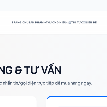
TRANG CHỦ
SẢN PHẨM
THƯƠNG HIỆU
TIN TỨC
LIÊN HỆ
DE
ES
IT
RU
PT
NL
TR
AR
H
NG & TƯ VẤN
c nhắn tin/gọi điện trực tiếp để mua hàng ngay.