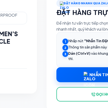
ĐẶT HÀNG NHANH QUA ZAL
ĐẶT HÀNG TRỰ
Để nhận tư vấn trực tiếp chọ
nhanh nhất, quý khách vui lòn
 MEN’S
CLE
Nhấp nút
"Nhắn Tin Đặ
1
Thông tin sản phẩm này
2
Dán (Ctrl+V)
vào khung
3
thì.
NHẮN TI
GỌI H