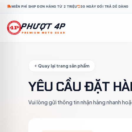
MIỄN PHÍ SHIP ĐƠN HÀNG TỪ 2 TRIỆU
30 NGÀY ĐỔI TRẢ DỄ DÀNG
PHƯỢT 4P
PREMIUM MOTO GEAR
KO
TH
ID
MS
TL
KM
LO
MY
FR
Quay lại trang sản phẩm
YÊU CẦU ĐẶT HÀ
Vui lòng gửi thông tin nhận hàng nhanh hoặ