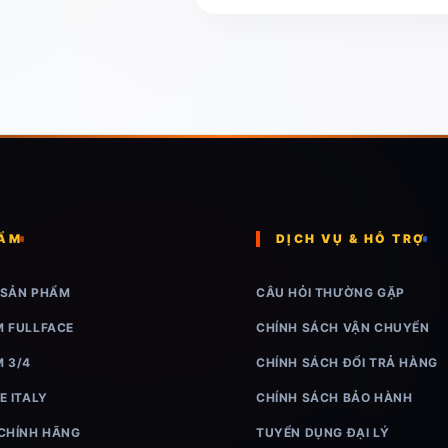
HẨM
DỊCH VỤ & HỖ TRỢ
 SẢN PHẨM
CÂU HỎI THƯỜNG GẶP
M FULLFACE
CHÍNH SÁCH VẬN CHUYỂN
M 3/4
CHÍNH SÁCH ĐỔI TRẢ HÀNG
E ITALY
CHÍNH SÁCH BẢO HÀNH
 CHÍNH HÃNG
TUYỂN DỤNG ĐẠI LÝ