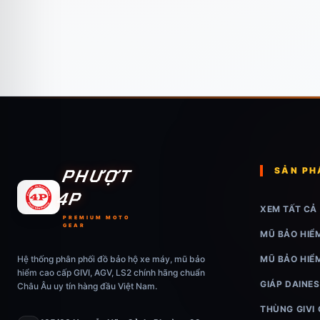
PHƯỢT
SẢN P
4P
XEM TẤT CẢ
PREMIUM MOTO
GEAR
MŨ BẢO HIỂ
Hệ thống phân phối đồ bảo hộ xe máy, mũ bảo
MŨ BẢO HIỂ
hiểm cao cấp GIVI, AGV, LS2 chính hãng chuẩn
GIÁP DAINES
Châu Âu uy tín hàng đầu Việt Nam.
THÙNG GIVI