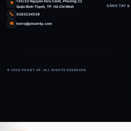
135/33 Nguyễn Hữu Cảnh, Phường 22
GĂNG TAY &
Quận Bình Thạnh, TP. Hồ Chí Minh
0383234539
hotro@phuot4p.com
© 2026 PHƯỢT 4P. ALL RIGHTS RESERVED.