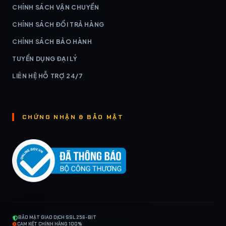
CHÍNH SÁCH VẬN CHUYỂN
CHÍNH SÁCH ĐỔI TRẢ HÀNG
CHÍNH SÁCH BẢO HÀNH
TUYỂN DỤNG ĐẠI LÝ
LIÊN HỆ HỖ TRỢ 24/7
CHỨNG NHẬN & BẢO MẬT
BẢO MẬT GIAO DỊCH SSL 256-BIT
CAM KẾT CHÍNH HÃNG 100%