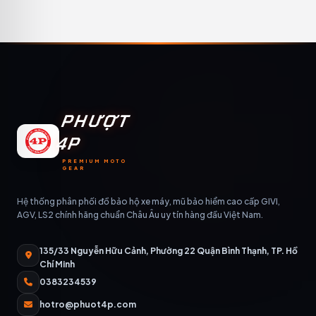
PHƯỢT
4P
PREMIUM MOTO
GEAR
Hệ thống phân phối đồ bảo hộ xe máy, mũ bảo hiểm cao cấp GIVI,
AGV, LS2 chính hãng chuẩn Châu Âu uy tín hàng đầu Việt Nam.
135/33 Nguyễn Hữu Cảnh, Phường 22 Quận Bình Thạnh, TP. Hồ
Chí Minh
0383234539
hotro@phuot4p.com