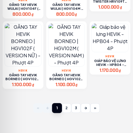
HEVIK
HEVIK
TWISTER HRV109TT
GĂNG TAY HEVIK
GĂNG TAY HEVIK
- PHƯỢT 4P
1.000.000
₫
WULAI | HGV104F (
WULAI | HGV104M (
VERSION NỮ ) -
VERSION NAM ) -
800.000
800.000
₫
₫
PHƯỢT 4P
PHƯỢT 4P
HEVIK
GIÁP BẢO VỆ LƯNG
HEVIK - HPB04 -
PHƯỢT 4P
1.170.000
₫
HEVIK
HEVIK
GĂNG TAY HEVIK
GĂNG TAY HEVIK
BORNEO | HGV102F (
BORNEO | HGV102M
VERSION NỮ ) -
( VERSION NAM ) -
1.100.000
1.100.000
₫
₫
PHƯỢT 4P
PHƯỢT 4P
1
«
←
2
3
→
»