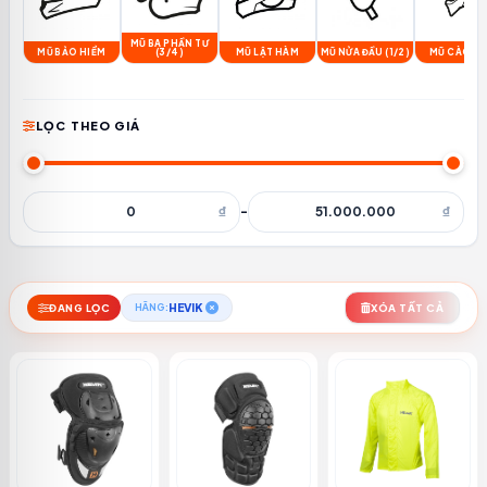
MŨ BA PHẦN TƯ
MŨ BẢO HIỂM
(3/4)
MŨ LẬT HÀM
MŨ NỬA ĐẦU (1/2)
MŨ CÀO C
LỌC THEO GIÁ
₫
-
₫
HEVIK
ĐANG LỌC
HÃNG:
XÓA TẤT CẢ