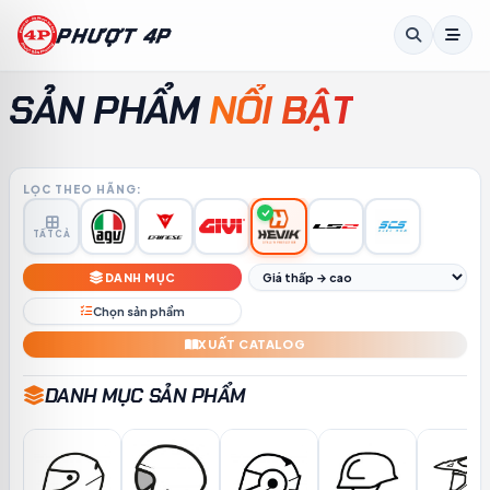
PHƯỢT 4P
SẢN PHẨM
NỔI BẬT
A
KO
TH
ID
MS
TL
KM
LO
MY
LỌC THEO HÃNG:
TẤT CẢ
DANH MỤC
Chọn sản phẩm
XUẤT CATALOG
DANH MỤC SẢN PHẨM