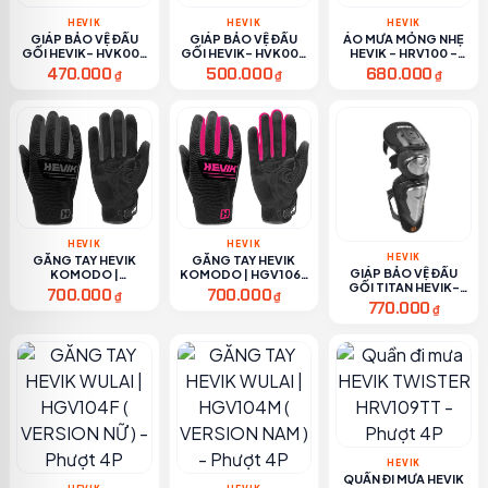
HEVIK
HEVIK
HEVIK
GIÁP BẢO VỆ ĐẦU
GIÁP BẢO VỆ ĐẦU
ÁO MƯA MỎNG NHẸ
GỐI HEVIK- HVK002
GỐI HEVIK- HVK000
HEVIK - HRV100 -
- PHƯỢT 4P
- PHƯỢT 4P
PHƯỢT 4P
470.000
500.000
680.000
₫
₫
₫
HEVIK
HEVIK
HEVIK
GĂNG TAY HEVIK
GĂNG TAY HEVIK
GIÁP BẢO VỆ ĐẦU
KOMODO |
KOMODO | HGV106F
GỐI TITAN HEVIK-
HGV106M ( VERSION
( VERSION NỮ ) -
700.000
700.000
₫
₫
HVK001 - PHƯỢT 4P
NAM ) - PHƯỢT 4P
PHƯỢT 4P
770.000
₫
HEVIK
QUẦN ĐI MƯA HEVIK