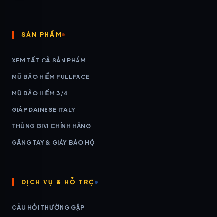
SẢN PHẨM
XEM TẤT CẢ SẢN PHẨM
MŨ BẢO HIỂM FULLFACE
MŨ BẢO HIỂM 3/4
GIÁP DAINESE ITALY
THÙNG GIVI CHÍNH HÃNG
GĂNG TAY & GIÀY BẢO HỘ
DỊCH VỤ & HỖ TRỢ
CÂU HỎI THƯỜNG GẶP