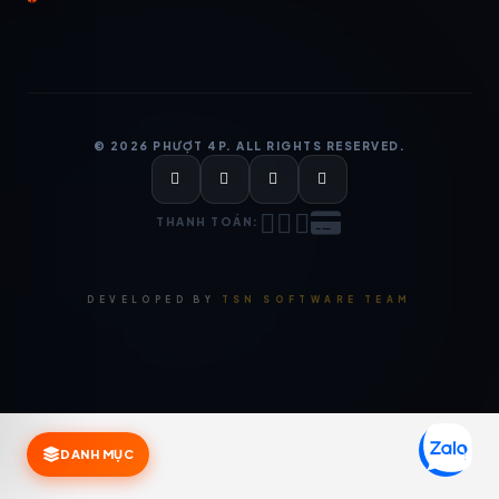
© 2026 PHƯỢT 4P. ALL RIGHTS RESERVED.
THANH TOÁN:
DEVELOPED BY
TSN SOFTWARE TEAM
DANH MỤC
TRANSLATE WEBSITE?
Select your language for a better shopping
experience.