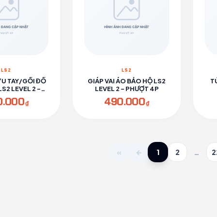
LS2
LS2
ỶU TAY/GỐI ĐỒ
GIÁP VAI ÁO BẢO HỘ LS2
T
S2 LEVEL 2 -
LEVEL 2 - PHƯỢT 4P
ƯỢT 4P
0.000
490.000
₫
₫
1
«
←
2
…
2