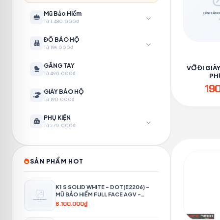
Mũ Bảo Hiểm
Từ 1.480.000₫
ĐỒ BẢO HỘ
Từ 196.000₫
GĂNG TAY
VỚ ĐI GIÀ
Từ 490.000₫
PH
19
GIÀY BẢO HỘ
Từ 190.000₫
PHỤ KIỆN
Từ 270.000₫
SẢN PHẨM HOT
K1 S SOLID WHITE – DOT(E2206) –
MŨ BẢO HIỂM FULL FACE AGV -
PHƯỢT 4P
6.100.000₫