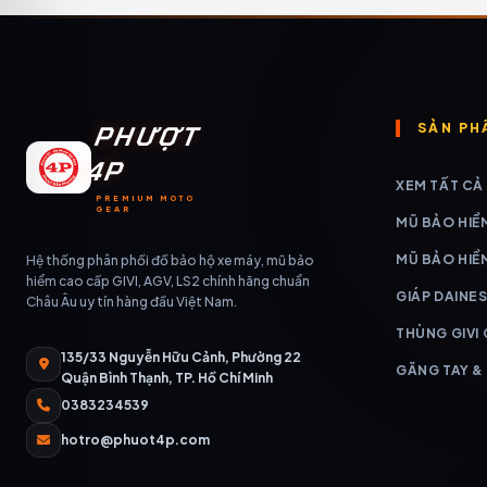
PHƯỢT
SẢN PH
4P
XEM TẤT CẢ
PREMIUM MOTO
GEAR
MŨ BẢO HIỂ
MŨ BẢO HIỂ
Hệ thống phân phối đồ bảo hộ xe máy, mũ bảo
hiểm cao cấp GIVI, AGV, LS2 chính hãng chuẩn
GIÁP DAINES
Châu Âu uy tín hàng đầu Việt Nam.
THÙNG GIVI
135/33 Nguyễn Hữu Cảnh, Phường 22
GĂNG TAY &
Quận Bình Thạnh, TP. Hồ Chí Minh
0383234539
hotro@phuot4p.com