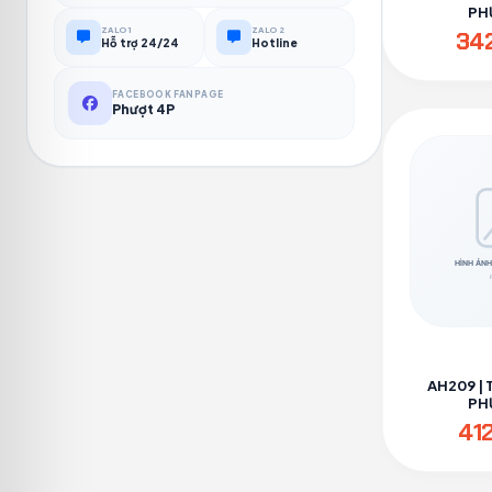
PH
ZALO 1
ZALO 2
34
Hỗ trợ 24/24
Hotline
FACEBOOK FANPAGE
Phượt 4P
AH209 | 
PH
41