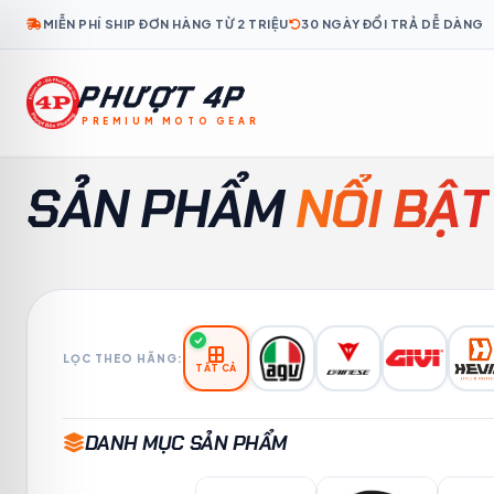
MIỄN PHÍ SHIP ĐƠN HÀNG TỪ 2 TRIỆU
30 NGÀY ĐỔI TRẢ DỄ DÀNG
PHƯỢT 4P
PREMIUM MOTO GEAR
KO
TH
ID
MS
TL
KM
LO
MY
FR
SẢN PHẨM
NỔI BẬT
LỌC THEO HÃNG:
TẤT CẢ
DANH MỤC SẢN PHẨM