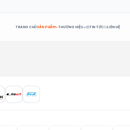
TRANG CHỦ
SẢN PHẨM
THƯƠNG HIỆU
TIN TỨC
LIÊN HỆ
DE
ES
IT
RU
PT
NL
TR
AR
H