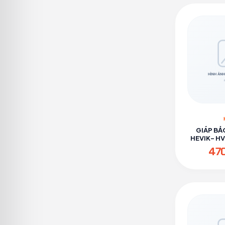
GIÁP BẢ
HEVIK- H
47