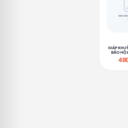
GIÁP KHU
BẢO HỘ L
PH
49