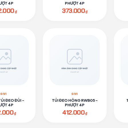
ƯỢT 4P
PHƯỢT 4P
2.000
373.000
₫
₫
GIVI
GIVI
TÚI ĐEO ĐÙI -
TÚI ĐEO HÔNG RWB05 -
ƯỢT 4P
PHƯỢT 4P
2.000
412.000
₫
₫