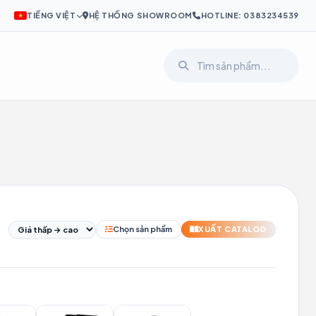
TIẾNG VIỆT
HỆ THỐNG SHOWROOM
HOTLINE: 0383234539
I
PL
SV
Chọn sản phẩm
XUẤT CATALOG