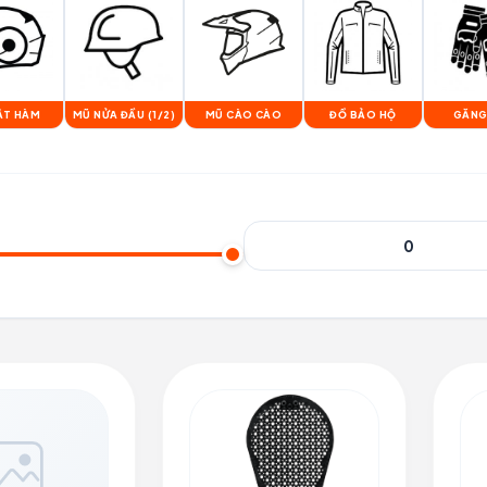
ẬT HÀM
MŨ NỬA ĐẦU (1/2)
MŨ CÀO CÀO
ĐỒ BẢO HỘ
GĂNG