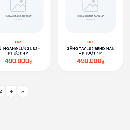
LS2
LS2
ÚI NGANG LƯNG LS2 -
GĂNG TAY LS2 BEND MAN
PHƯỢT 4P
- PHƯỢT 4P
490.000
490.000
₫
₫
2
→
»