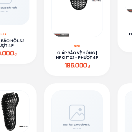
H
LS2
Y BẢO HỘ LS2 -
ƯỢT 4P
GIVI
0.000
GIÁP BẢO VỆ HÔNG |
₫
HPKIT102 - PHƯỢT 4P
196.000
₫