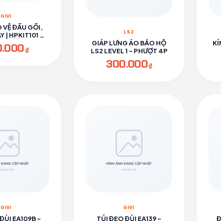
GIVI
 VỆ ĐẦU GỐI,
LS2
 | HPKIT101 -
ƯỢT 4P
GIÁP LƯNG ÁO BẢO HỘ
KÍ
0.000
₫
LS2 LEVEL 1 - PHƯỢT 4P
300.000
₫
GIVI
GIVI
ĐÙI EA109B -
TÚI ĐEO ĐÙI EA139 -
Đ