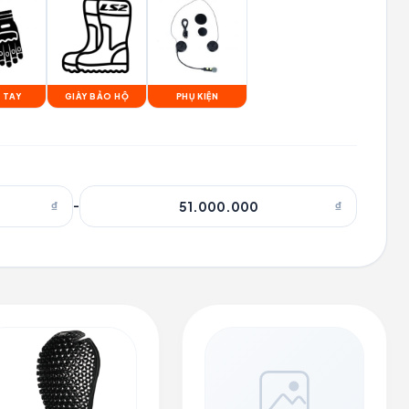
 TAY
GIÀY BẢO HỘ
PHỤ KIỆN
₫
-
₫