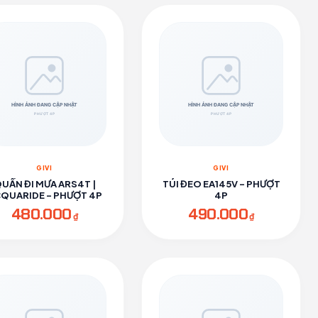
GIVI
GIVI
UẦN ĐI MƯA ARS4T |
TÚI ĐEO EA145V - PHƯỢT
QUARIDE - PHƯỢT 4P
4P
480.000
490.000
₫
₫