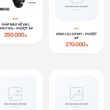
GIVI
GIÁP BẢO VỆ VAI |
PKIT100 - PHƯỢT 4P
LS2
250.000
KÍNH LS2 OF597 - PHƯỢT
₫
4P
270.000
₫