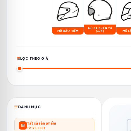
MŨ BA PHẦN TƯ
MŨ BẢO HIỂM
(3/4)
MŨ L
LỌC THEO GIÁ
DANH MỤC
Tất cả sản phẩm
Từ 190.000₫