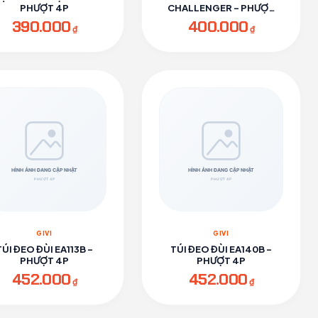
PHƯỢT 4P
CHALLENGER - PHƯỢT
4P
390.000
400.000
₫
₫
GIVI
GIVI
TÚI ĐEO ĐÙI EA113B -
TÚI ĐEO ĐÙI EA140B -
PHƯỢT 4P
PHƯỢT 4P
452.000
452.000
₫
₫