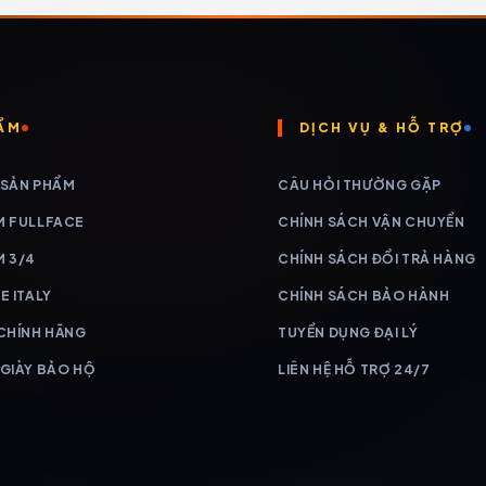
ẨM
DỊCH VỤ & HỖ TRỢ
 SẢN PHẨM
CÂU HỎI THƯỜNG GẶP
M FULLFACE
CHÍNH SÁCH VẬN CHUYỂN
M 3/4
CHÍNH SÁCH ĐỔI TRẢ HÀNG
E ITALY
CHÍNH SÁCH BẢO HÀNH
 CHÍNH HÃNG
TUYỂN DỤNG ĐẠI LÝ
 GIÀY BẢO HỘ
LIÊN HỆ HỖ TRỢ 24/7