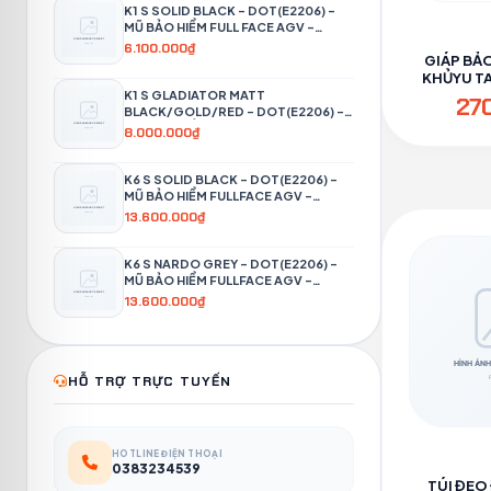
K1 S SOLID BLACK – DOT(E2206) –
MŨ BẢO HIỂM FULL FACE AGV -
PHƯỢT 4P
6.100.000₫
GIÁP BẢO
KHỦYU TAY
PH
K1 S GLADIATOR MATT
27
BLACK/GOLD/RED – DOT(E2206) –
MŨ BẢO HIỂM FULL FACE AGV -
8.000.000₫
PHƯỢT 4P
K6 S SOLID BLACK – DOT(E2206) –
MŨ BẢO HIỂM FULLFACE AGV -
PHƯỢT 4P
13.600.000₫
K6 S NARDO GREY – DOT(E2206) –
MŨ BẢO HIỂM FULLFACE AGV -
PHƯỢT 4P
13.600.000₫
HỖ TRỢ TRỰC TUYẾN
HOTLINE ĐIỆN THOẠI
0383234539
TÚI ĐEO 