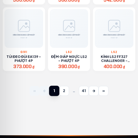
300.000
300.000
342.000
₫
₫
₫
GIVI
LS2
LS2
TÚI ĐEO ĐÙI EA139 -
ĐỆM GIÁP NGỰC LS2
KÍNH LS2 FF327
PHƯỢT 4P
- PHƯỢT 4P
CHALLENGER -
PHƯỢT 4P
373.000
390.000
400.000
₫
₫
₫
1
«
←
2
…
41
→
»