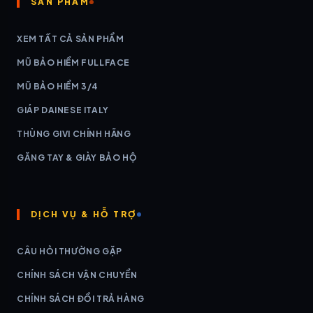
SẢN PHẨM
XEM TẤT CẢ SẢN PHẨM
MŨ BẢO HIỂM FULLFACE
MŨ BẢO HIỂM 3/4
GIÁP DAINESE ITALY
THÙNG GIVI CHÍNH HÃNG
GĂNG TAY & GIÀY BẢO HỘ
DỊCH VỤ & HỖ TRỢ
CÂU HỎI THƯỜNG GẶP
CHÍNH SÁCH VẬN CHUYỂN
CHÍNH SÁCH ĐỔI TRẢ HÀNG