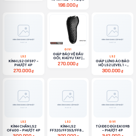
4P
196.000
₫
GIVI
GIÁP BẢO VỆ ĐẦU
LS2
LS2
GỐI, KHỦYU TAY |
KÍNH LS2 OF597 -
GIÁP LƯNG ÁO BẢO
HPKIT101 - PHƯỢT
270.000
₫
PHƯỢT 4P
HỘ LS2 LEVEL 1 -
4P
PHƯỢT 4P
270.000
300.000
₫
₫
LS2
LS2
GIVI
KÍNH CHẮN LS2
KÍNH LS2
TÚI ĐEO ĐÙI EA109B
OF600 - PHƯỢT 4P
FF320/FF353/FF800
- PHƯỢT 4P
- PHƯỢT 4P