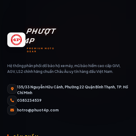
PHƯỢT
4P
PREMIUM MOTO
GEAR
Hệ thống phân phối đồ bảo hộ xe máy, mũ bảo hiểm cao cấp GIVI,
AGV, LS2 chính hãng chuẩn Châu Âu uy tín hàng đầu Việt Nam.
135/33 Nguyễn Hữu Cảnh, Phường 22 Quận Bình Thạnh, TP. Hồ
Chí Minh
0383234539
hotro@phuot4p.com