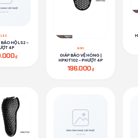
H
LS2
Y BẢO HỘ LS2 -
ƯỢT 4P
GIVI
0.000
GIÁP BẢO VỆ HÔNG |
₫
HPKIT102 - PHƯỢT 4P
196.000
₫