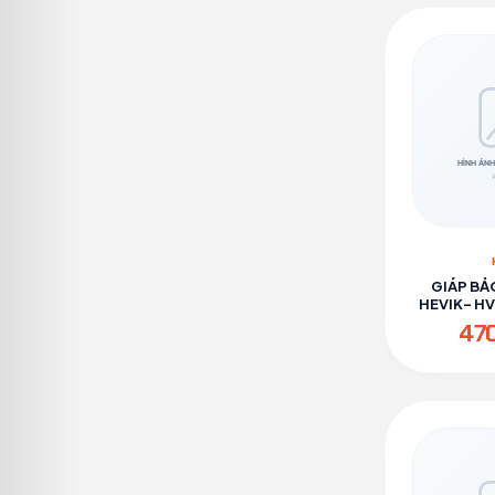
GIÁP BẢ
HEVIK- H
47