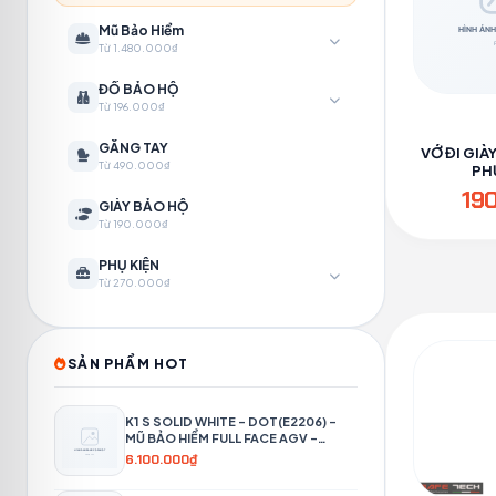
Mũ Bảo Hiểm
Từ 1.480.000₫
ĐỒ BẢO HỘ
Từ 196.000₫
GĂNG TAY
VỚ ĐI GIÀ
Từ 490.000₫
PH
19
GIÀY BẢO HỘ
Từ 190.000₫
PHỤ KIỆN
Từ 270.000₫
SẢN PHẨM HOT
K1 S SOLID WHITE – DOT(E2206) –
MŨ BẢO HIỂM FULL FACE AGV -
PHƯỢT 4P
6.100.000₫