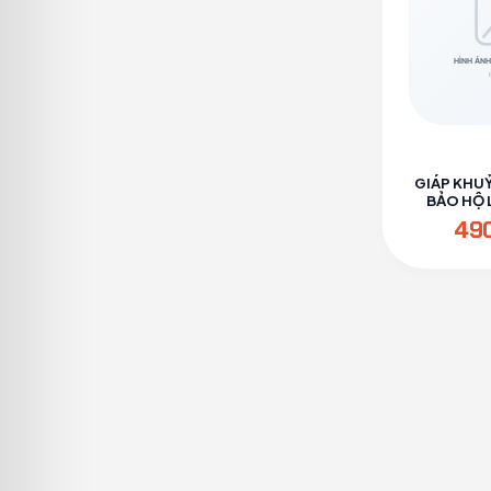
GIÁP KHU
BẢO HỘ L
PH
49