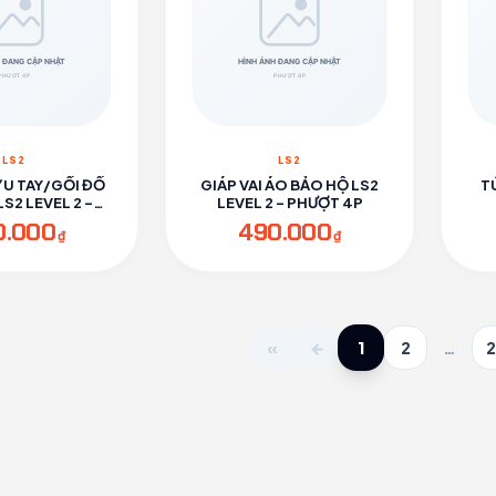
LS2
LS2
ỶU TAY/GỐI ĐỒ
GIÁP VAI ÁO BẢO HỘ LS2
T
S2 LEVEL 2 -
LEVEL 2 - PHƯỢT 4P
ƯỢT 4P
0.000
490.000
₫
₫
1
«
←
2
…
2