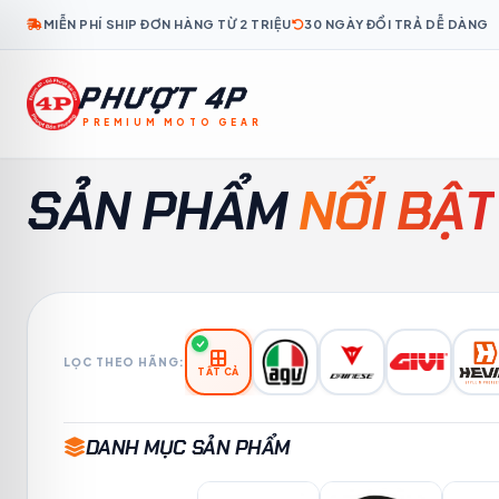
MIỄN PHÍ SHIP ĐƠN HÀNG TỪ 2 TRIỆU
30 NGÀY ĐỔI TRẢ DỄ DÀNG
PHƯỢT 4P
PREMIUM MOTO GEAR
KO
TH
ID
MS
TL
KM
LO
MY
FR
SẢN PHẨM
NỔI BẬT
LỌC THEO HÃNG:
TẤT CẢ
DANH MỤC SẢN PHẨM