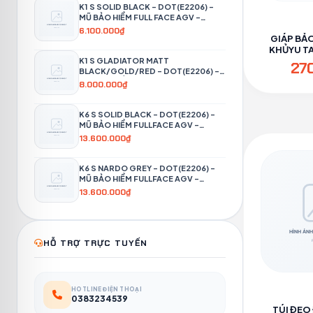
K1 S SOLID BLACK – DOT(E2206) –
MŨ BẢO HIỂM FULL FACE AGV -
PHƯỢT 4P
6.100.000₫
GIÁP BẢO
KHỦYU TAY
PH
K1 S GLADIATOR MATT
27
BLACK/GOLD/RED – DOT(E2206) –
MŨ BẢO HIỂM FULL FACE AGV -
8.000.000₫
PHƯỢT 4P
K6 S SOLID BLACK – DOT(E2206) –
MŨ BẢO HIỂM FULLFACE AGV -
PHƯỢT 4P
13.600.000₫
K6 S NARDO GREY – DOT(E2206) –
MŨ BẢO HIỂM FULLFACE AGV -
PHƯỢT 4P
13.600.000₫
HỖ TRỢ TRỰC TUYẾN
HOTLINE ĐIỆN THOẠI
0383234539
TÚI ĐEO 