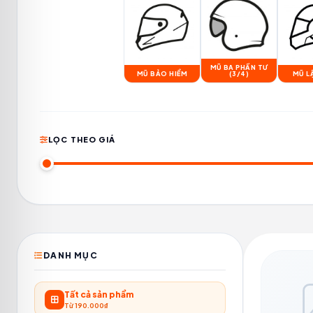
MŨ BA PHẦN TƯ
MŨ BẢO HIỂM
(3/4)
MŨ L
LỌC THEO GIÁ
DANH MỤC
Tất cả sản phẩm
Từ 190.000₫