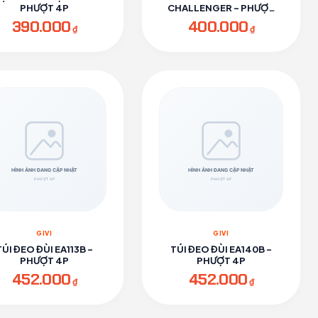
PHƯỢT 4P
CHALLENGER - PHƯỢT
4P
390.000
400.000
₫
₫
GIVI
GIVI
TÚI ĐEO ĐÙI EA113B -
TÚI ĐEO ĐÙI EA140B -
PHƯỢT 4P
PHƯỢT 4P
452.000
452.000
₫
₫