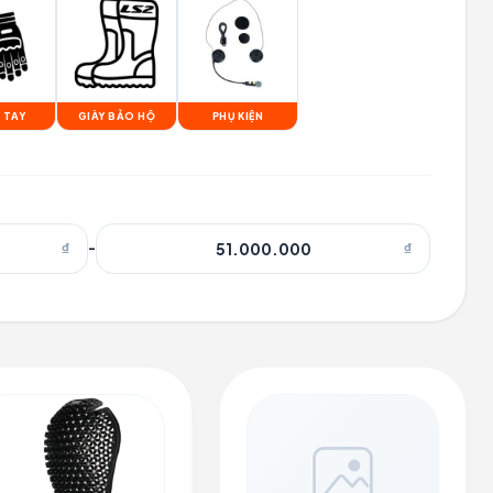
 TAY
GIÀY BẢO HỘ
PHỤ KIỆN
₫
-
₫