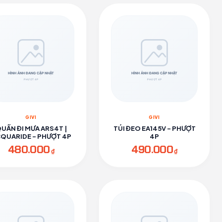
GIVI
GIVI
UẦN ĐI MƯA ARS4T |
TÚI ĐEO EA145V - PHƯỢT
QUARIDE - PHƯỢT 4P
4P
480.000
490.000
₫
₫