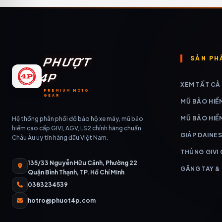
PHƯỢT
SẢN PH
4P
XEM TẤT CẢ
PREMIUM MOTO
GEAR
MŨ BẢO HIỂ
MŨ BẢO HIỂ
Hệ thống phân phối đồ bảo hộ xe máy, mũ bảo
hiểm cao cấp GIVI, AGV, LS2 chính hãng chuẩn
GIÁP DAINES
Châu Âu uy tín hàng đầu Việt Nam.
THÙNG GIVI
135/33 Nguyễn Hữu Cảnh, Phường 22
GĂNG TAY &
Quận Bình Thạnh, TP. Hồ Chí Minh
0383234539
hotro@phuot4p.com