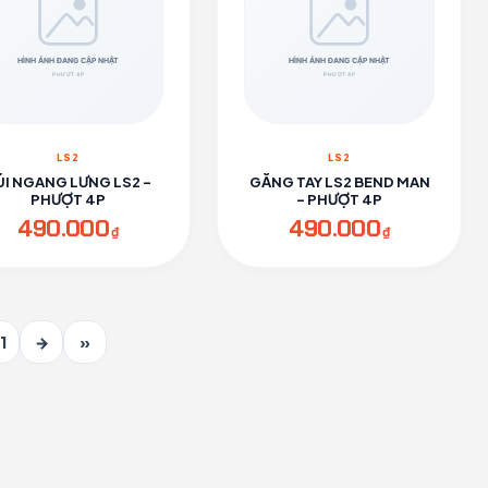
LS2
LS2
ÚI NGANG LƯNG LS2 -
GĂNG TAY LS2 BEND MAN
PHƯỢT 4P
- PHƯỢT 4P
490.000
490.000
₫
₫
1
→
»