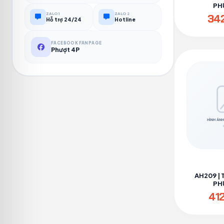
PH
ZALO 1
ZALO 2
34
Hỗ trợ 24/24
Hotline
FACEBOOK FANPAGE
Phượt 4P
AH209 | 
PH
41