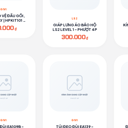
GIVI
 VỆ ĐẦU GỐI,
LS2
 | HPKIT101 -
ƯỢT 4P
GIÁP LƯNG ÁO BẢO HỘ
KÍ
0.000
₫
LS2 LEVEL 1 - PHƯỢT 4P
300.000
₫
GIVI
GIVI
ĐÙI EA109B -
TÚI ĐEO ĐÙI EA139 -
Đ