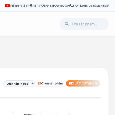
TIẾNG VIỆT
HỆ THỐNG SHOWROOM
HOTLINE: 0383234539
I
PL
SV
Chọn sản phẩm
XUẤT CATALOG