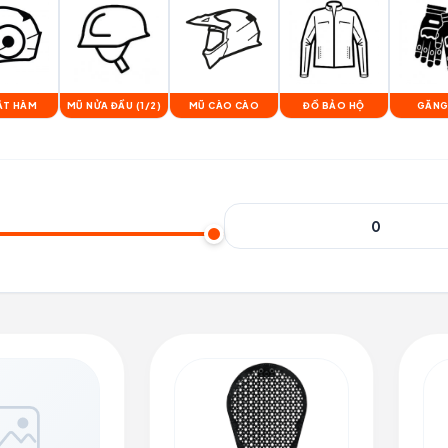
ẬT HÀM
MŨ NỬA ĐẦU (1/2)
MŨ CÀO CÀO
ĐỒ BẢO HỘ
GĂNG