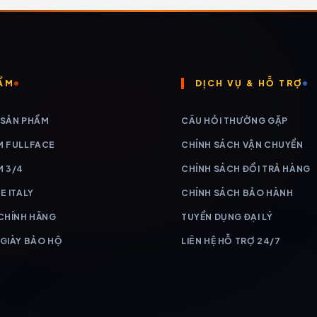
ẨM
DỊCH VỤ & HỖ TRỢ
 SẢN PHẨM
CÂU HỎI THƯỜNG GẶP
M FULLFACE
CHÍNH SÁCH VẬN CHUYỂN
M 3/4
CHÍNH SÁCH ĐỔI TRẢ HÀNG
E ITALY
CHÍNH SÁCH BẢO HÀNH
 CHÍNH HÃNG
TUYỂN DỤNG ĐẠI LÝ
 GIÀY BẢO HỘ
LIÊN HỆ HỖ TRỢ 24/7