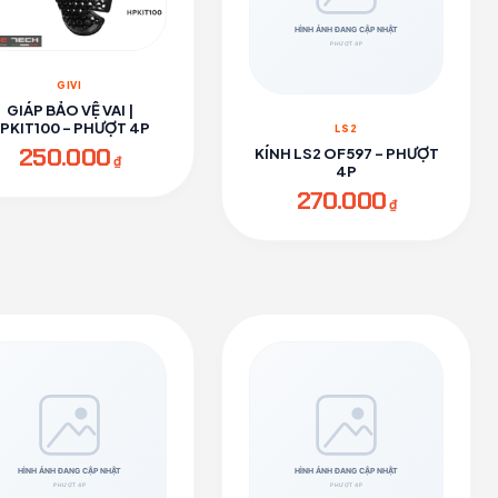
GIVI
GIÁP BẢO VỆ VAI |
PKIT100 - PHƯỢT 4P
LS2
250.000
KÍNH LS2 OF597 - PHƯỢT
₫
4P
270.000
₫