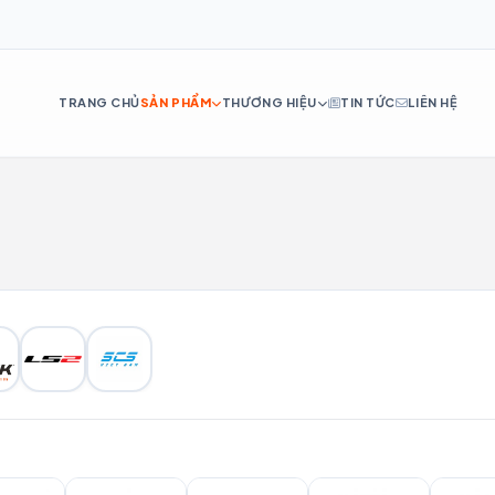
TRANG CHỦ
SẢN PHẨM
THƯƠNG HIỆU
TIN TỨC
LIÊN HỆ
DE
ES
IT
RU
PT
NL
TR
AR
H