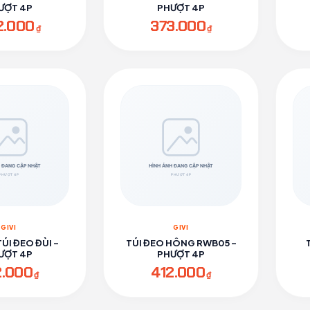
ƯỢT 4P
PHƯỢT 4P
2.000
373.000
₫
₫
GIVI
GIVI
TÚI ĐEO ĐÙI -
TÚI ĐEO HÔNG RWB05 -
ƯỢT 4P
PHƯỢT 4P
2.000
412.000
₫
₫