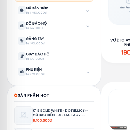
Mũ Bảo Hiểm
Từ 1.480.000₫
ĐỒ BẢO HỘ
Từ 196.000₫
GĂNG TAY
VỚ ĐI GIÀ
Từ 490.000₫
PH
19
GIÀY BẢO HỘ
Từ 190.000₫
PHỤ KIỆN
Từ 270.000₫
SẢN PHẨM HOT
K1 S SOLID WHITE – DOT(E2206) –
MŨ BẢO HIỂM FULL FACE AGV -
PHƯỢT 4P
6.100.000₫