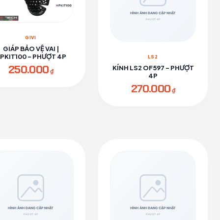
GIVI
GIÁP BẢO VỆ VAI |
PKIT100 - PHƯỢT 4P
LS2
250.000
KÍNH LS2 OF597 - PHƯỢT
₫
4P
270.000
₫