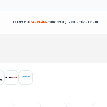
TRANG CHỦ
SẢN PHẨM
THƯƠNG HIỆU
TIN TỨC
LIÊN HỆ
DE
ES
IT
RU
PT
NL
TR
AR
H