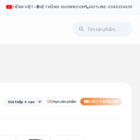
TIẾNG VIỆT
HỆ THỐNG SHOWROOM
HOTLINE: 0383234539
I
PL
SV
Chọn sản phẩm
XUẤT CATALOG