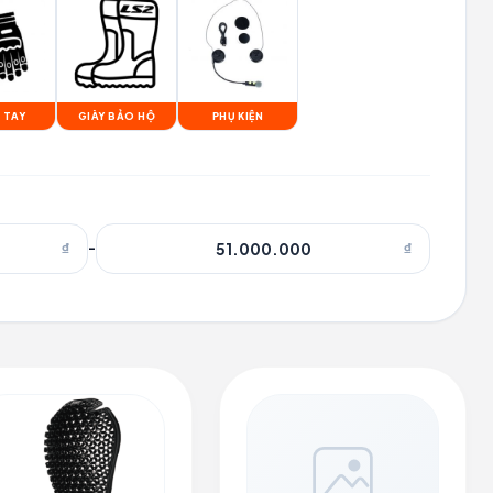
 TAY
GIÀY BẢO HỘ
PHỤ KIỆN
₫
-
₫