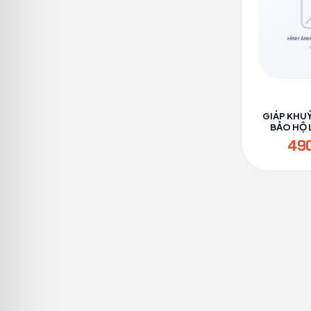
GIÁP KHU
BẢO HỘ L
PH
49