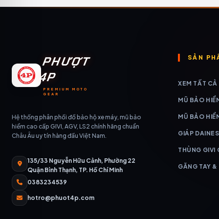
PHƯỢT
SẢN PH
4P
XEM TẤT CẢ
PREMIUM MOTO
GEAR
MŨ BẢO HIỂ
MŨ BẢO HIỂ
Hệ thống phân phối đồ bảo hộ xe máy, mũ bảo
hiểm cao cấp GIVI, AGV, LS2 chính hãng chuẩn
GIÁP DAINES
Châu Âu uy tín hàng đầu Việt Nam.
THÙNG GIVI
135/33 Nguyễn Hữu Cảnh, Phường 22
GĂNG TAY &
Quận Bình Thạnh, TP. Hồ Chí Minh
0383234539
hotro@phuot4p.com