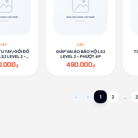
LS2
LS2
ỶU TAY/GỐI ĐỒ
GIÁP VAI ÁO BẢO HỘ LS2
T
S2 LEVEL 2 -
LEVEL 2 - PHƯỢT 4P
ƯỢT 4P
0.000
490.000
₫
₫
1
«
←
2
…
2