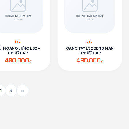
LS2
LS2
ÚI NGANG LƯNG LS2 -
GĂNG TAY LS2 BEND MAN
PHƯỢT 4P
- PHƯỢT 4P
490.000
490.000
₫
₫
1
→
»