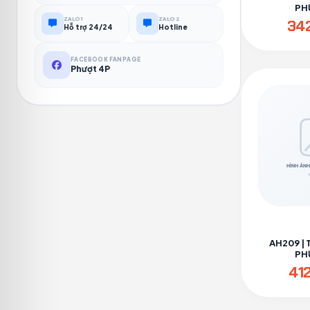
PH
ZALO 1
ZALO 2
34
Hỗ trợ 24/24
Hotline
FACEBOOK FANPAGE
Phượt 4P
AH209 | 
PH
41