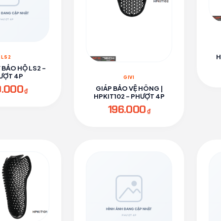
H
LS2
Y BẢO HỘ LS2 -
ƯỢT 4P
GIVI
0.000
GIÁP BẢO VỆ HÔNG |
₫
HPKIT102 - PHƯỢT 4P
196.000
₫