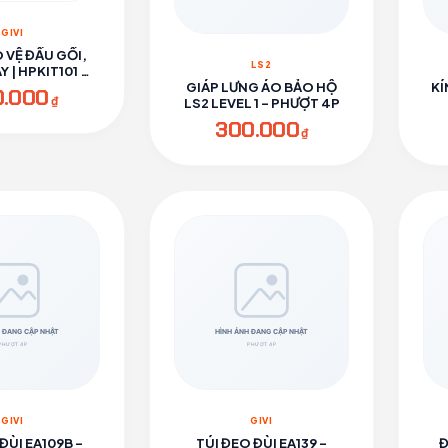
GIVI
 VỆ ĐẦU GỐI,
LS2
 | HPKIT101 -
ƯỢT 4P
GIÁP LƯNG ÁO BẢO HỘ
KÍ
0.000
₫
LS2 LEVEL 1 - PHƯỢT 4P
300.000
₫
GIVI
GIVI
ĐÙI EA109B -
TÚI ĐEO ĐÙI EA139 -
Đ