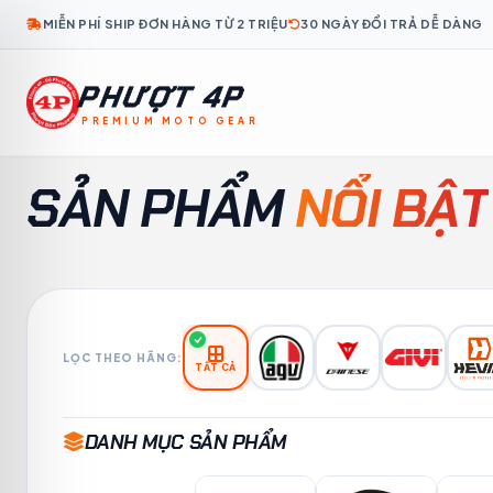
MIỄN PHÍ SHIP ĐƠN HÀNG TỪ 2 TRIỆU
30 NGÀY ĐỔI TRẢ DỄ DÀNG
PHƯỢT 4P
PREMIUM MOTO GEAR
KO
TH
ID
MS
TL
KM
LO
MY
FR
SẢN PHẨM
NỔI BẬT
LỌC THEO HÃNG:
TẤT CẢ
DANH MỤC SẢN PHẨM