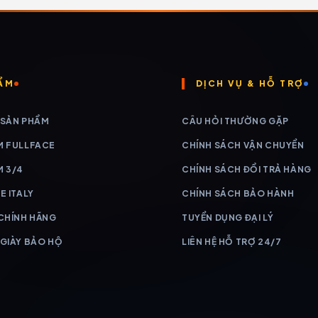
ẨM
DỊCH VỤ & HỖ TRỢ
 SẢN PHẨM
CÂU HỎI THƯỜNG GẶP
M FULLFACE
CHÍNH SÁCH VẬN CHUYỂN
M 3/4
CHÍNH SÁCH ĐỔI TRẢ HÀNG
E ITALY
CHÍNH SÁCH BẢO HÀNH
 CHÍNH HÃNG
TUYỂN DỤNG ĐẠI LÝ
 GIÀY BẢO HỘ
LIÊN HỆ HỖ TRỢ 24/7