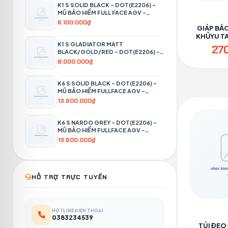
K1 S SOLID BLACK – DOT(E2206) –
MŨ BẢO HIỂM FULL FACE AGV -
PHƯỢT 4P
6.100.000₫
GIÁP BẢO
KHỦYU TAY
PH
K1 S GLADIATOR MATT
27
BLACK/GOLD/RED – DOT(E2206) –
MŨ BẢO HIỂM FULL FACE AGV -
8.000.000₫
PHƯỢT 4P
K6 S SOLID BLACK – DOT(E2206) –
MŨ BẢO HIỂM FULLFACE AGV -
PHƯỢT 4P
13.600.000₫
K6 S NARDO GREY – DOT(E2206) –
MŨ BẢO HIỂM FULLFACE AGV -
PHƯỢT 4P
13.600.000₫
HỖ TRỢ TRỰC TUYẾN
HOTLINE ĐIỆN THOẠI
0383234539
TÚI ĐEO 