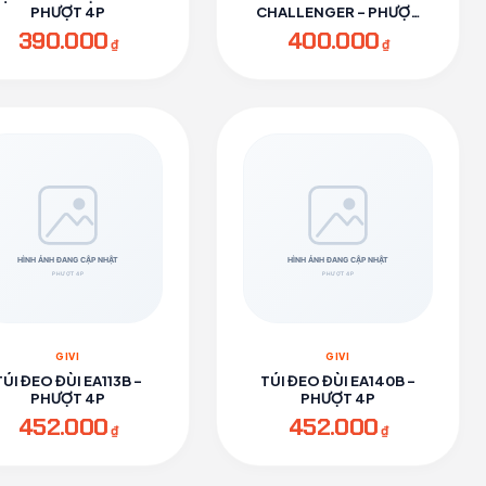
PHƯỢT 4P
CHALLENGER - PHƯỢT
4P
390.000
400.000
₫
₫
GIVI
GIVI
TÚI ĐEO ĐÙI EA113B -
TÚI ĐEO ĐÙI EA140B -
PHƯỢT 4P
PHƯỢT 4P
452.000
452.000
₫
₫