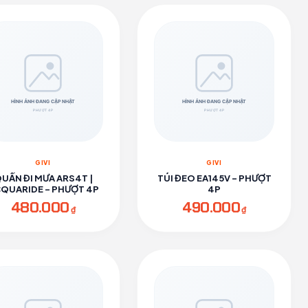
GIVI
GIVI
UẦN ĐI MƯA ARS4T |
TÚI ĐEO EA145V - PHƯỢT
QUARIDE - PHƯỢT 4P
4P
480.000
490.000
₫
₫