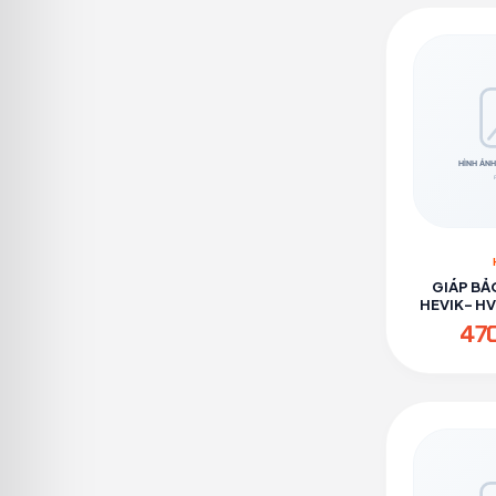
GIÁP BẢ
HEVIK- H
47