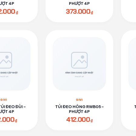
ƯỢT 4P
PHƯỢT 4P
2.000
373.000
₫
₫
GIVI
GIVI
TÚI ĐEO ĐÙI -
TÚI ĐEO HÔNG RWB05 -
ƯỢT 4P
PHƯỢT 4P
2.000
412.000
₫
₫