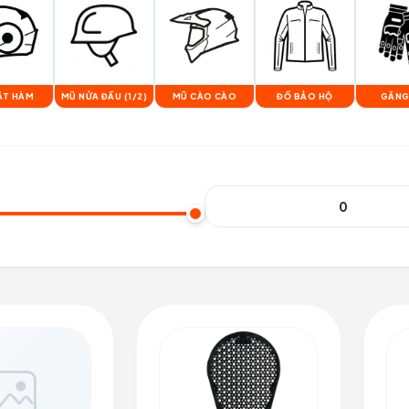
ẬT HÀM
MŨ NỬA ĐẦU (1/2)
MŨ CÀO CÀO
ĐỒ BẢO HỘ
GĂNG