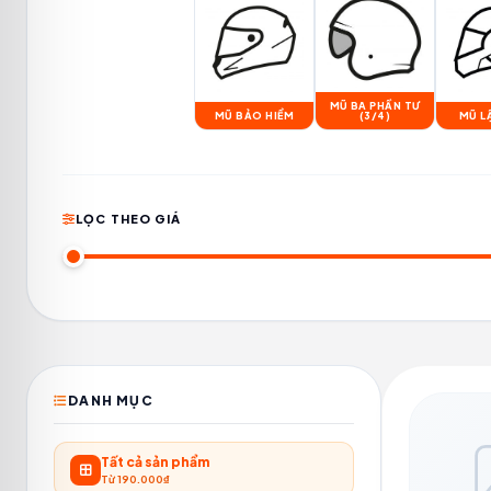
MŨ BA PHẦN TƯ
MŨ BẢO HIỂM
(3/4)
MŨ L
LỌC THEO GIÁ
DANH MỤC
Tất cả sản phẩm
Từ 190.000₫