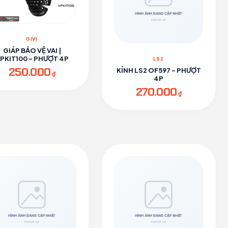
GIVI
GIÁP BẢO VỆ VAI |
PKIT100 - PHƯỢT 4P
LS2
250.000
KÍNH LS2 OF597 - PHƯỢT
₫
4P
270.000
₫