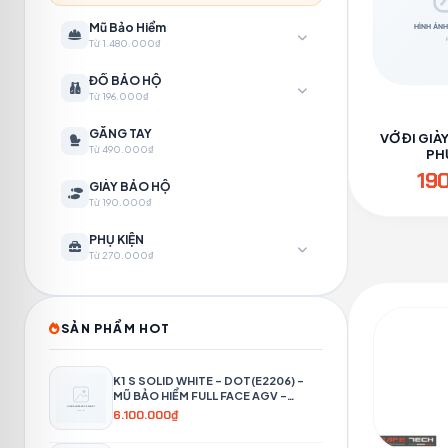
Mũ Bảo Hiểm
Từ 1.480.000₫
ĐỒ BẢO HỘ
Từ 196.000₫
GĂNG TAY
VỚ ĐI GIÀ
Từ 490.000₫
PH
19
GIÀY BẢO HỘ
Từ 190.000₫
PHỤ KIỆN
Từ 270.000₫
SẢN PHẨM HOT
K1 S SOLID WHITE – DOT(E2206) –
MŨ BẢO HIỂM FULL FACE AGV -
PHƯỢT 4P
6.100.000₫