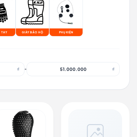
 TAY
GIÀY BẢO HỘ
PHỤ KIỆN
₫
-
₫