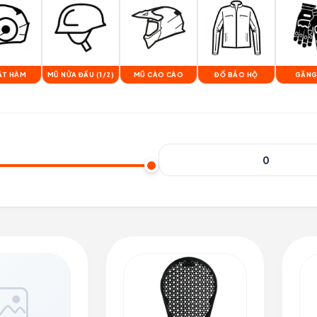
ẬT HÀM
MŨ NỬA ĐẦU (1/2)
MŨ CÀO CÀO
ĐỒ BẢO HỘ
GĂNG