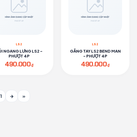
LS2
LS2
ÚI NGANG LƯNG LS2 -
GĂNG TAY LS2 BEND MAN
PHƯỢT 4P
- PHƯỢT 4P
490.000
490.000
₫
₫
1
→
»