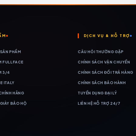
ẨM
DỊCH VỤ & HỖ TRỢ
 SẢN PHẨM
CÂU HỎI THƯỜNG GẶP
M FULLFACE
CHÍNH SÁCH VẬN CHUYỂN
M 3/4
CHÍNH SÁCH ĐỔI TRẢ HÀNG
E ITALY
CHÍNH SÁCH BẢO HÀNH
 CHÍNH HÃNG
TUYỂN DỤNG ĐẠI LÝ
 GIÀY BẢO HỘ
LIÊN HỆ HỖ TRỢ 24/7