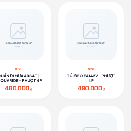
GIVI
GIVI
UẦN ĐI MƯA ARS4T |
TÚI ĐEO EA145V - PHƯỢT
QUARIDE - PHƯỢT 4P
4P
480.000
490.000
₫
₫