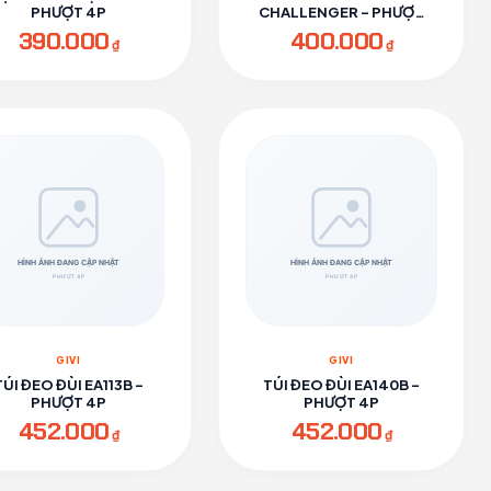
PHƯỢT 4P
CHALLENGER - PHƯỢT
4P
390.000
400.000
₫
₫
GIVI
GIVI
TÚI ĐEO ĐÙI EA113B -
TÚI ĐEO ĐÙI EA140B -
PHƯỢT 4P
PHƯỢT 4P
452.000
452.000
₫
₫