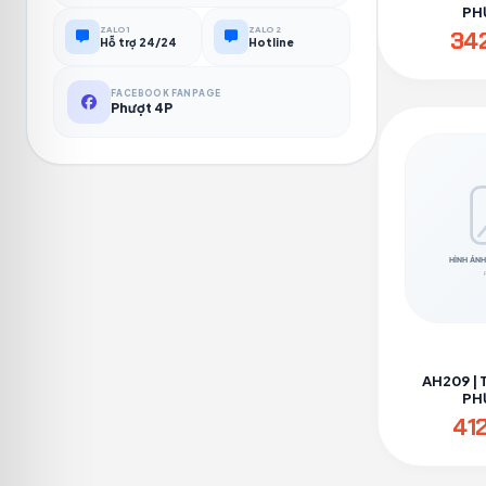
PH
ZALO 1
ZALO 2
34
Hỗ trợ 24/24
Hotline
FACEBOOK FANPAGE
Phượt 4P
AH209 | 
PH
41