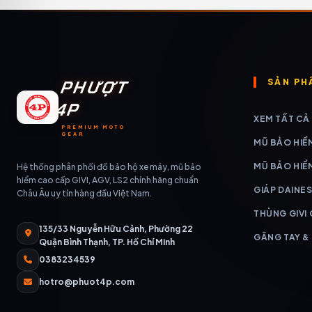
PHƯỢT
SẢN PH
4P
XEM TẤT CẢ
PREMIUM MOTO
GEAR
MŨ BẢO HIỂ
MŨ BẢO HIỂ
Hệ thống phân phối đồ bảo hộ xe máy, mũ bảo
hiểm cao cấp GIVI, AGV, LS2 chính hãng chuẩn
GIÁP DAINES
Châu Âu uy tín hàng đầu Việt Nam.
THÙNG GIVI
135/33 Nguyễn Hữu Cảnh, Phường 22
GĂNG TAY &
Quận Bình Thạnh, TP. Hồ Chí Minh
0383234539
hotro@phuot4p.com