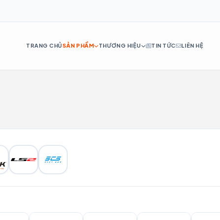
TRANG CHỦ
SẢN PHẨM
THƯƠNG HIỆU
TIN TỨC
LIÊN HỆ
DE
ES
IT
RU
PT
NL
TR
AR
H