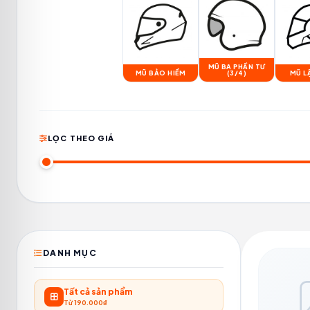
MŨ BA PHẦN TƯ
MŨ BẢO HIỂM
(3/4)
MŨ L
LỌC THEO GIÁ
DANH MỤC
Tất cả sản phẩm
Từ 190.000₫