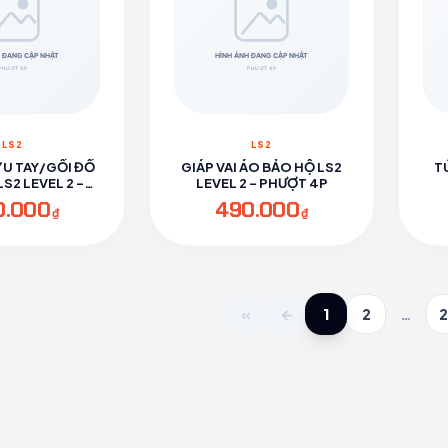
LS2
LS2
ỶU TAY/GỐI ĐỒ
GIÁP VAI ÁO BẢO HỘ LS2
T
S2 LEVEL 2 -
LEVEL 2 - PHƯỢT 4P
ƯỢT 4P
0.000
490.000
₫
₫
1
«
←
2
…
2