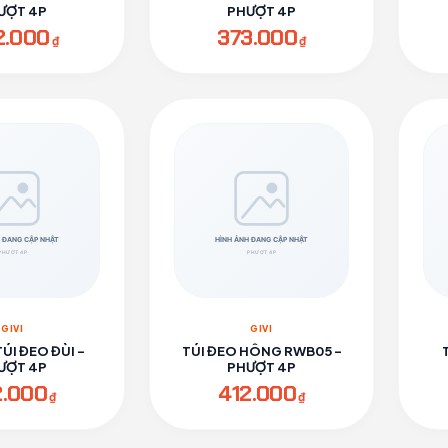
ƯỢT 4P
PHƯỢT 4P
2.000
373.000
₫
₫
GIVI
GIVI
TÚI ĐEO ĐÙI -
TÚI ĐEO HÔNG RWB05 -
ƯỢT 4P
PHƯỢT 4P
2.000
412.000
₫
₫