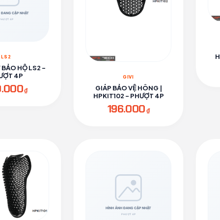
H
LS2
Y BẢO HỘ LS2 -
ƯỢT 4P
GIVI
0.000
GIÁP BẢO VỆ HÔNG |
₫
HPKIT102 - PHƯỢT 4P
196.000
₫