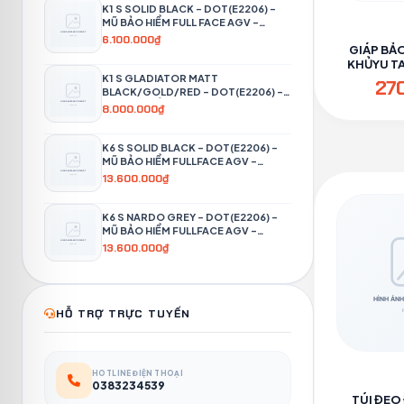
K1 S SOLID BLACK – DOT(E2206) –
MŨ BẢO HIỂM FULL FACE AGV -
PHƯỢT 4P
6.100.000₫
GIÁP BẢO
KHỦYU TAY
PH
K1 S GLADIATOR MATT
27
BLACK/GOLD/RED – DOT(E2206) –
MŨ BẢO HIỂM FULL FACE AGV -
8.000.000₫
PHƯỢT 4P
K6 S SOLID BLACK – DOT(E2206) –
MŨ BẢO HIỂM FULLFACE AGV -
PHƯỢT 4P
13.600.000₫
K6 S NARDO GREY – DOT(E2206) –
MŨ BẢO HIỂM FULLFACE AGV -
PHƯỢT 4P
13.600.000₫
HỖ TRỢ TRỰC TUYẾN
HOTLINE ĐIỆN THOẠI
0383234539
TÚI ĐEO 