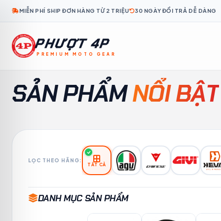
MIỄN PHÍ SHIP ĐƠN HÀNG TỪ 2 TRIỆU
30 NGÀY ĐỔI TRẢ DỄ DÀNG
PHƯỢT 4P
PREMIUM MOTO GEAR
KO
TH
ID
MS
TL
KM
LO
MY
FR
SẢN PHẨM
NỔI BẬT
LỌC THEO HÃNG:
TẤT CẢ
DANH MỤC SẢN PHẨM