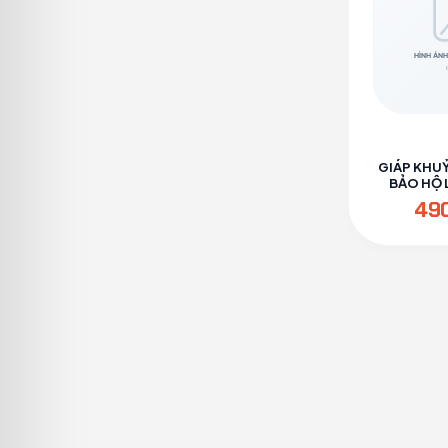
GIÁP KHU
BẢO HỘ L
PH
49