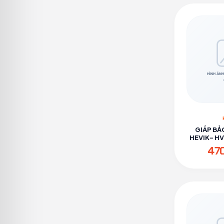
GIÁP BẢ
HEVIK- H
47