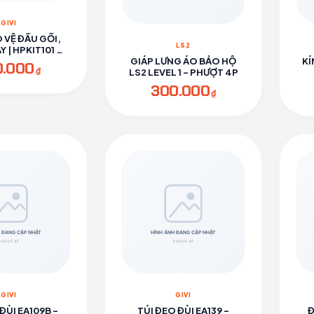
GIVI
 VỆ ĐẦU GỐI,
LS2
 | HPKIT101 -
ƯỢT 4P
GIÁP LƯNG ÁO BẢO HỘ
KÍ
0.000
₫
LS2 LEVEL 1 - PHƯỢT 4P
300.000
₫
GIVI
GIVI
ĐÙI EA109B -
TÚI ĐEO ĐÙI EA139 -
Đ