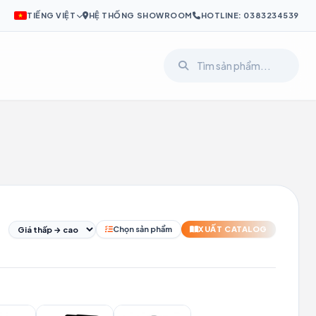
TIẾNG VIỆT
HỆ THỐNG SHOWROOM
HOTLINE: 0383234539
I
PL
SV
Chọn sản phẩm
XUẤT CATALOG