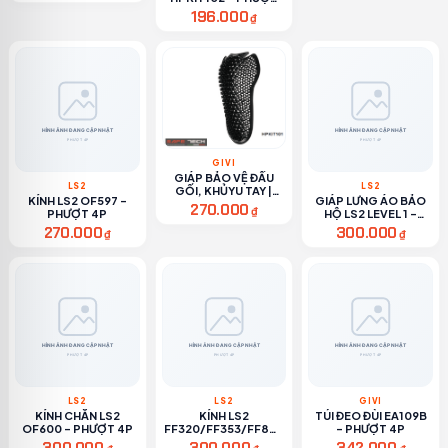
4P
196.000
₫
GIVI
GIÁP BẢO VỆ ĐẦU
LS2
LS2
GỐI, KHỦYU TAY |
KÍNH LS2 OF597 -
GIÁP LƯNG ÁO BẢO
HPKIT101 - PHƯỢT
270.000
₫
PHƯỢT 4P
HỘ LS2 LEVEL 1 -
4P
PHƯỢT 4P
270.000
300.000
₫
₫
LS2
LS2
GIVI
KÍNH CHẮN LS2
KÍNH LS2
TÚI ĐEO ĐÙI EA109B
OF600 - PHƯỢT 4P
FF320/FF353/FF800
- PHƯỢT 4P
- PHƯỢT 4P