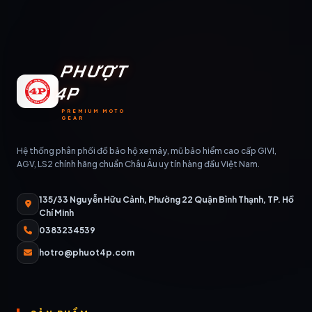
PHƯỢT
4P
PREMIUM MOTO
GEAR
Hệ thống phân phối đồ bảo hộ xe máy, mũ bảo hiểm cao cấp GIVI,
AGV, LS2 chính hãng chuẩn Châu Âu uy tín hàng đầu Việt Nam.
135/33 Nguyễn Hữu Cảnh, Phường 22 Quận Bình Thạnh, TP. Hồ
Chí Minh
0383234539
hotro@phuot4p.com