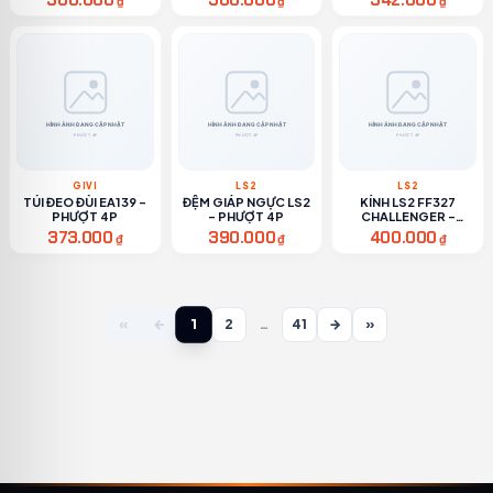
300.000
300.000
342.000
₫
₫
₫
GIVI
LS2
LS2
TÚI ĐEO ĐÙI EA139 -
ĐỆM GIÁP NGỰC LS2
KÍNH LS2 FF327
PHƯỢT 4P
- PHƯỢT 4P
CHALLENGER -
PHƯỢT 4P
373.000
390.000
400.000
₫
₫
₫
1
«
←
2
…
41
→
»