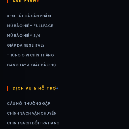
SẢN PHẨM
XEM TẤT CẢ SẢN PHẨM
MŨ BẢO HIỂM FULLFACE
MŨ BẢO HIỂM 3/4
GIÁP DAINESE ITALY
THÙNG GIVI CHÍNH HÃNG
GĂNG TAY & GIÀY BẢO HỘ
DỊCH VỤ & HỖ TRỢ
CÂU HỎI THƯỜNG GẶP
CHÍNH SÁCH VẬN CHUYỂN
CHÍNH SÁCH ĐỔI TRẢ HÀNG