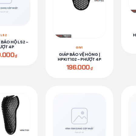
H
LS2
Y BẢO HỘ LS2 -
ƯỢT 4P
GIVI
0.000
GIÁP BẢO VỆ HÔNG |
₫
HPKIT102 - PHƯỢT 4P
196.000
₫