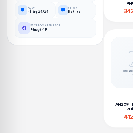
PH
ZALO 1
ZALO 2
34
Hỗ trợ 24/24
Hotline
FACEBOOK FANPAGE
Phượt 4P
AH209 | 
PH
41