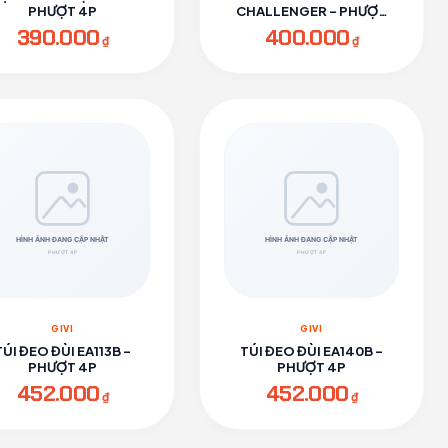
PHƯỢT 4P
CHALLENGER - PHƯỢT
4P
390.000
400.000
₫
₫
GIVI
GIVI
TÚI ĐEO ĐÙI EA113B -
TÚI ĐEO ĐÙI EA140B -
PHƯỢT 4P
PHƯỢT 4P
452.000
452.000
₫
₫