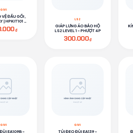
GIVI
 VỆ ĐẦU GỐI,
LS2
 | HPKIT101 -
ƯỢT 4P
GIÁP LƯNG ÁO BẢO HỘ
KÍ
0.000
₫
LS2 LEVEL 1 - PHƯỢT 4P
300.000
₫
GIVI
GIVI
ĐÙI EA109B -
TÚI ĐEO ĐÙI EA139 -
Đ