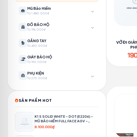
Mũ Bảo Hiểm
Từ 1.480.000₫
ĐỒ BẢO HỘ
Từ 196.000₫
GĂNG TAY
VỚ ĐI GIÀ
Từ 490.000₫
PH
19
GIÀY BẢO HỘ
Từ 190.000₫
PHỤ KIỆN
Từ 270.000₫
SẢN PHẨM HOT
K1 S SOLID WHITE – DOT(E2206) –
MŨ BẢO HIỂM FULL FACE AGV -
PHƯỢT 4P
6.100.000₫