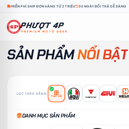
MIỄN PHÍ SHIP ĐƠN HÀNG TỪ 2 TRIỆU
30 NGÀY ĐỔI TRẢ DỄ DÀNG
PHƯỢT 4P
PREMIUM MOTO GEAR
KO
TH
ID
MS
TL
KM
LO
MY
FR
SẢN PHẨM
NỔI BẬT
LỌC THEO HÃNG:
TẤT CẢ
DANH MỤC SẢN PHẨM