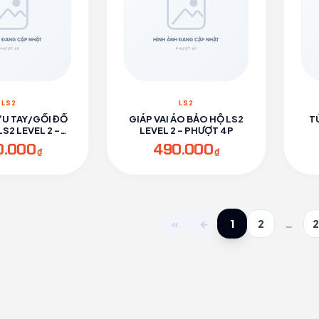
LS2
LS2
ỶU TAY/GỐI ĐỒ
GIÁP VAI ÁO BẢO HỘ LS2
T
S2 LEVEL 2 -
LEVEL 2 - PHƯỢT 4P
ƯỢT 4P
0.000
490.000
₫
₫
1
«
←
2
…
2