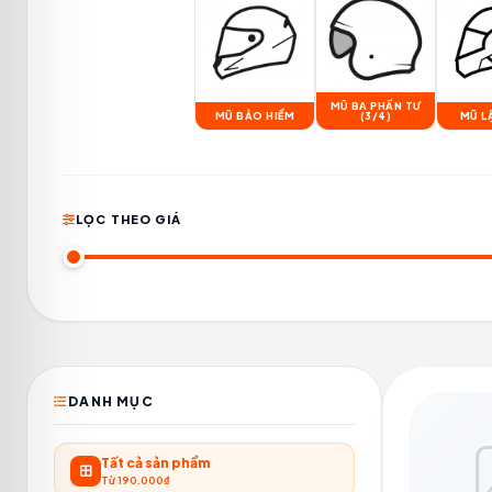
MŨ BA PHẦN TƯ
MŨ BẢO HIỂM
(3/4)
MŨ L
LỌC THEO GIÁ
DANH MỤC
Tất cả sản phẩm
Từ 190.000₫