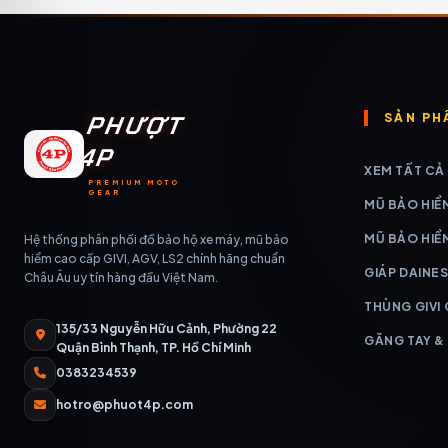
PHƯỢT
SẢN PH
4P
XEM TẤT CẢ
PREMIUM MOTO
GEAR
MŨ BẢO HIỂ
MŨ BẢO HIỂ
Hệ thống phân phối đồ bảo hộ xe máy, mũ bảo
hiểm cao cấp GIVI, AGV, LS2 chính hãng chuẩn
GIÁP DAINES
Châu Âu uy tín hàng đầu Việt Nam.
THÙNG GIVI
135/33 Nguyễn Hữu Cảnh, Phường 22
GĂNG TAY &
Quận Bình Thạnh, TP. Hồ Chí Minh
0383234539
hotro@phuot4p.com