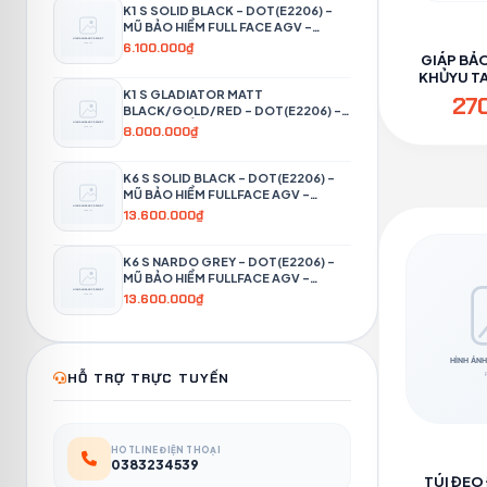
K1 S SOLID BLACK – DOT(E2206) –
MŨ BẢO HIỂM FULL FACE AGV -
PHƯỢT 4P
6.100.000₫
GIÁP BẢO
KHỦYU TAY
PH
K1 S GLADIATOR MATT
27
BLACK/GOLD/RED – DOT(E2206) –
MŨ BẢO HIỂM FULL FACE AGV -
8.000.000₫
PHƯỢT 4P
K6 S SOLID BLACK – DOT(E2206) –
MŨ BẢO HIỂM FULLFACE AGV -
PHƯỢT 4P
13.600.000₫
K6 S NARDO GREY – DOT(E2206) –
MŨ BẢO HIỂM FULLFACE AGV -
PHƯỢT 4P
13.600.000₫
HỖ TRỢ TRỰC TUYẾN
HOTLINE ĐIỆN THOẠI
0383234539
TÚI ĐEO 