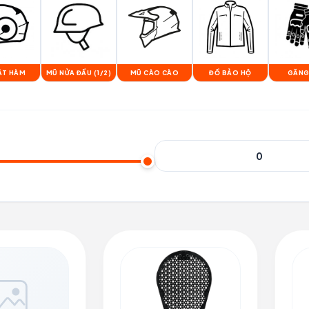
ẬT HÀM
MŨ NỬA ĐẦU (1/2)
MŨ CÀO CÀO
ĐỒ BẢO HỘ
GĂNG