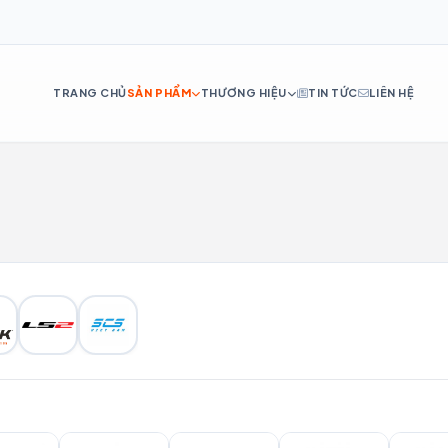
TRANG CHỦ
SẢN PHẨM
THƯƠNG HIỆU
TIN TỨC
LIÊN HỆ
DE
ES
IT
RU
PT
NL
TR
AR
H