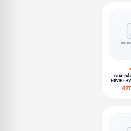
GIÁP BẢ
HEVIK- H
47