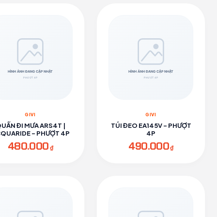
GIVI
GIVI
UẦN ĐI MƯA ARS4T |
TÚI ĐEO EA145V - PHƯỢT
QUARIDE - PHƯỢT 4P
4P
480.000
490.000
₫
₫