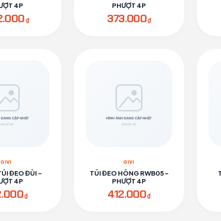
ƯỢT 4P
PHƯỢT 4P
2.000
373.000
₫
₫
GIVI
GIVI
TÚI ĐEO ĐÙI -
TÚI ĐEO HÔNG RWB05 -
ƯỢT 4P
PHƯỢT 4P
2.000
412.000
₫
₫