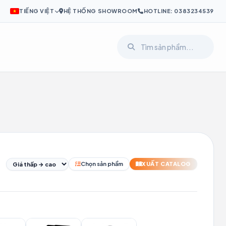
TIẾNG VIỆT
HỆ THỐNG SHOWROOM
HOTLINE: 0383234539
I
PL
SV
Chọn sản phẩm
XUẤT CATALOG