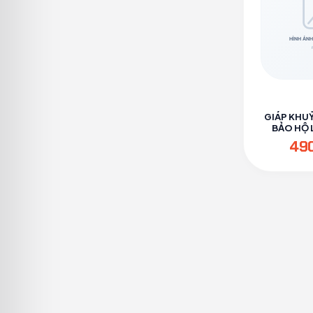
GIÁP KHU
BẢO HỘ L
PH
49