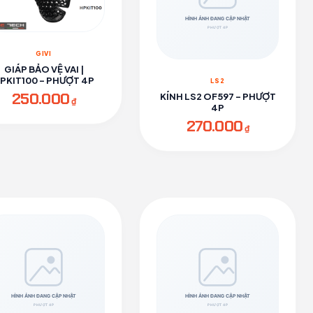
GIVI
GIÁP BẢO VỆ VAI |
PKIT100 - PHƯỢT 4P
LS2
250.000
KÍNH LS2 OF597 - PHƯỢT
₫
4P
270.000
₫