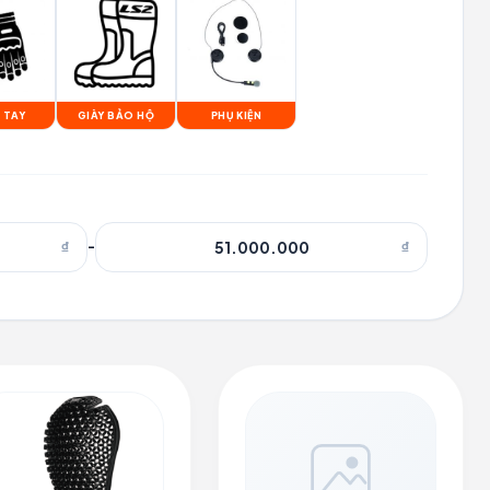
 TAY
GIÀY BẢO HỘ
PHỤ KIỆN
₫
-
₫