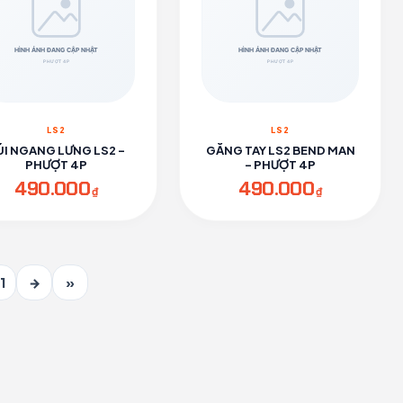
LS2
LS2
ÚI NGANG LƯNG LS2 -
GĂNG TAY LS2 BEND MAN
PHƯỢT 4P
- PHƯỢT 4P
490.000
490.000
₫
₫
1
→
»