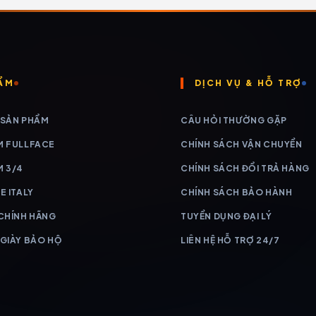
ẨM
DỊCH VỤ & HỖ TRỢ
 SẢN PHẨM
CÂU HỎI THƯỜNG GẶP
M FULLFACE
CHÍNH SÁCH VẬN CHUYỂN
M 3/4
CHÍNH SÁCH ĐỔI TRẢ HÀNG
E ITALY
CHÍNH SÁCH BẢO HÀNH
 CHÍNH HÃNG
TUYỂN DỤNG ĐẠI LÝ
 GIÀY BẢO HỘ
LIÊN HỆ HỖ TRỢ 24/7