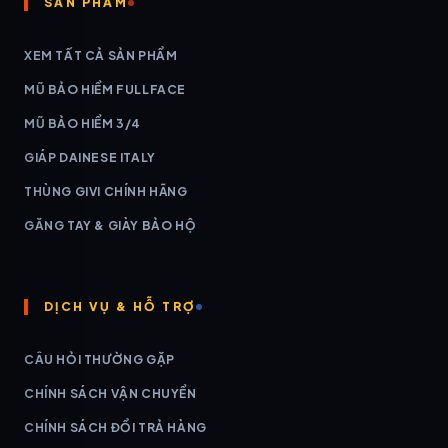
SẢN PHẨM
XEM TẤT CẢ SẢN PHẨM
MŨ BẢO HIỂM FULLFACE
MŨ BẢO HIỂM 3/4
GIÁP DAINESE ITALY
THÙNG GIVI CHÍNH HÃNG
GĂNG TAY & GIÀY BẢO HỘ
DỊCH VỤ & HỖ TRỢ
CÂU HỎI THƯỜNG GẶP
CHÍNH SÁCH VẬN CHUYỂN
CHÍNH SÁCH ĐỔI TRẢ HÀNG