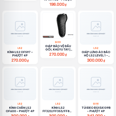
4P
196.000
₫
GIVI
GIÁP BẢO VỆ ĐẦU
LS2
LS2
GỐI, KHỦYU TAY |
KÍNH LS2 OF597 -
GIÁP LƯNG ÁO BẢO
HPKIT101 - PHƯỢT
270.000
₫
PHƯỢT 4P
HỘ LS2 LEVEL 1 -
4P
PHƯỢT 4P
270.000
300.000
₫
₫
LS2
LS2
GIVI
KÍNH CHẮN LS2
KÍNH LS2
TÚI ĐEO ĐÙI EA109B
OF600 - PHƯỢT 4P
FF320/FF353/FF800
- PHƯỢT 4P
- PHƯỢT 4P