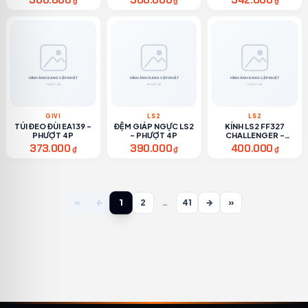
300.000
300.000
342.000
₫
₫
₫
GIVI
LS2
LS2
TÚI ĐEO ĐÙI EA139 -
ĐỆM GIÁP NGỰC LS2
KÍNH LS2 FF327
PHƯỢT 4P
- PHƯỢT 4P
CHALLENGER -
PHƯỢT 4P
373.000
390.000
400.000
₫
₫
₫
1
«
←
2
…
41
→
»