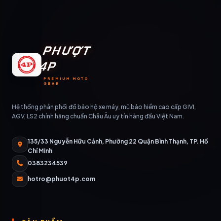
PHƯỢT
4P
PREMIUM MOTO
GEAR
Hệ thống phân phối đồ bảo hộ xe máy, mũ bảo hiểm cao cấp GIVI,
AGV, LS2 chính hãng chuẩn Châu Âu uy tín hàng đầu Việt Nam.
135/33 Nguyễn Hữu Cảnh, Phường 22 Quận Bình Thạnh, TP. Hồ
Chí Minh
0383234539
hotro@phuot4p.com