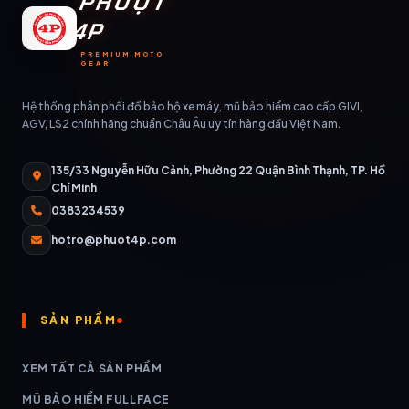
PHƯỢT
4P
PREMIUM MOTO
GEAR
Hệ thống phân phối đồ bảo hộ xe máy, mũ bảo hiểm cao cấp GIVI,
AGV, LS2 chính hãng chuẩn Châu Âu uy tín hàng đầu Việt Nam.
135/33 Nguyễn Hữu Cảnh, Phường 22 Quận Bình Thạnh, TP. Hồ
Chí Minh
0383234539
hotro@phuot4p.com
SẢN PHẨM
XEM TẤT CẢ SẢN PHẨM
MŨ BẢO HIỂM FULLFACE