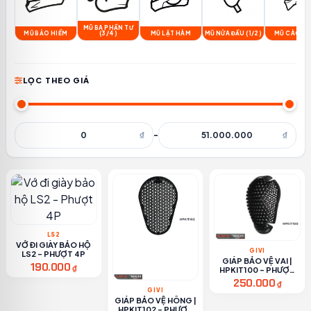
MŨ BA PHẦN TƯ
MŨ BẢO HIỂM
(3/4)
MŨ LẬT HÀM
MŨ NỬA ĐẦU (1/2)
MŨ CÀO C
LỌC THEO GIÁ
₫
-
₫
LS2
VỚ ĐI GIÀY BẢO HỘ
GIVI
LS2 - PHƯỢT 4P
GIÁP BẢO VỆ VAI |
190.000
₫
HPKIT100 - PHƯỢT
4P
250.000
₫
GIVI
GIÁP BẢO VỆ HÔNG |
HPKIT102 - PHƯỢT