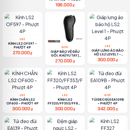
4P
196.000
₫
LS2
KÍNH LS2 OF597 -
LS2
PHƯỢT 4P
GIVI
GIÁP LƯNG ÁO BẢO
GIÁP BẢO VỆ ĐẦU
270.000
₫
HỘ LS2 LEVEL 1 -
GỐI, KHỦYU TAY |
PHƯỢT 4P
300.000
HPKIT101 - PHƯỢT
270.000
₫
₫
4P
LS2
LS2
GIVI
KÍNH CHẮN LS2
KÍNH LS2
TÚI ĐEO ĐÙI EA109B
OF600 - PHƯỢT 4P
FF320/FF353/FF800
- PHƯỢT 4P
- PHƯỢT 4P
300.000
300.000
342.000
₫
₫
₫