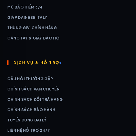
MŨ BẢO HIỂM 3/4
GIÁP DAINESE ITALY
THÙNG GIVI CHÍNH HÃNG
GĂNG TAY & GIÀY BẢO HỘ
DỊCH VỤ & HỖ TRỢ
CÂU HỎI THƯỜNG GẶP
CHÍNH SÁCH VẬN CHUYỂN
CHÍNH SÁCH ĐỔI TRẢ HÀNG
CHÍNH SÁCH BẢO HÀNH
TUYỂN DỤNG ĐẠI LÝ
LIÊN HỆ HỖ TRỢ 24/7