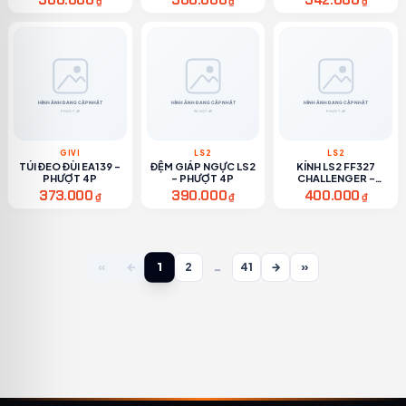
300.000
300.000
342.000
₫
₫
₫
GIVI
LS2
LS2
TÚI ĐEO ĐÙI EA139 -
ĐỆM GIÁP NGỰC LS2
KÍNH LS2 FF327
PHƯỢT 4P
- PHƯỢT 4P
CHALLENGER -
PHƯỢT 4P
373.000
390.000
400.000
₫
₫
₫
1
«
←
2
…
41
→
»