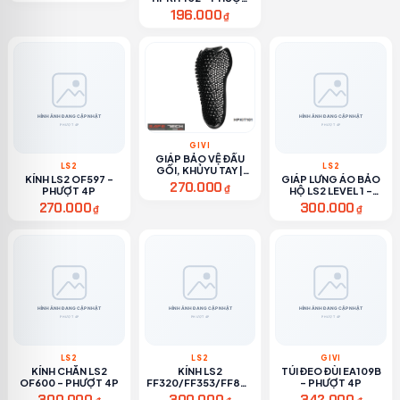
4P
196.000
₫
GIVI
GIÁP BẢO VỆ ĐẦU
LS2
LS2
GỐI, KHỦYU TAY |
KÍNH LS2 OF597 -
GIÁP LƯNG ÁO BẢO
HPKIT101 - PHƯỢT
270.000
₫
PHƯỢT 4P
HỘ LS2 LEVEL 1 -
4P
PHƯỢT 4P
270.000
300.000
₫
₫
LS2
LS2
GIVI
KÍNH CHẮN LS2
KÍNH LS2
TÚI ĐEO ĐÙI EA109B
OF600 - PHƯỢT 4P
FF320/FF353/FF800
- PHƯỢT 4P
- PHƯỢT 4P