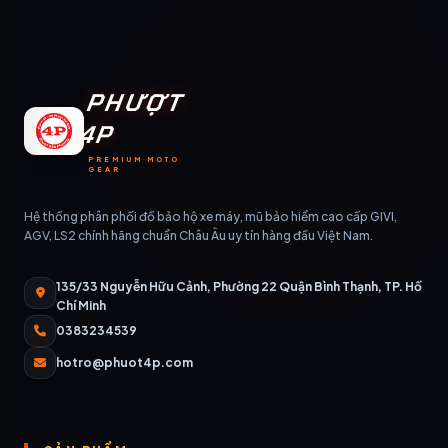
PHƯỢT
4P
PREMIUM MOTO
GEAR
Hệ thống phân phối đồ bảo hộ xe máy, mũ bảo hiểm cao cấp GIVI,
AGV, LS2 chính hãng chuẩn Châu Âu uy tín hàng đầu Việt Nam.
135/33 Nguyễn Hữu Cảnh, Phường 22 Quận Bình Thạnh, TP. Hồ
Chí Minh
0383234539
hotro@phuot4p.com