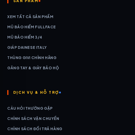
SẢN PHẨM
XEM TẤT CẢ SẢN PHẨM
MŨ BẢO HIỂM FULLFACE
MŨ BẢO HIỂM 3/4
GIÁP DAINESE ITALY
THÙNG GIVI CHÍNH HÃNG
GĂNG TAY & GIÀY BẢO HỘ
DỊCH VỤ & HỖ TRỢ
CÂU HỎI THƯỜNG GẶP
CHÍNH SÁCH VẬN CHUYỂN
CHÍNH SÁCH ĐỔI TRẢ HÀNG