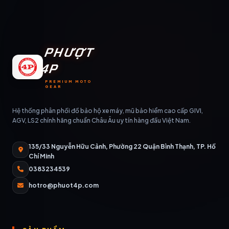
PHƯỢT
4P
PREMIUM MOTO
GEAR
Hệ thống phân phối đồ bảo hộ xe máy, mũ bảo hiểm cao cấp GIVI,
AGV, LS2 chính hãng chuẩn Châu Âu uy tín hàng đầu Việt Nam.
135/33 Nguyễn Hữu Cảnh, Phường 22 Quận Bình Thạnh, TP. Hồ
Chí Minh
0383234539
hotro@phuot4p.com