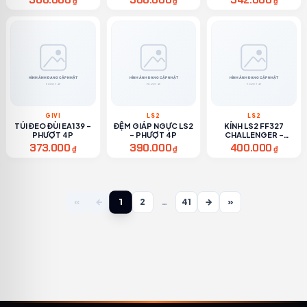
300.000
300.000
342.000
₫
₫
₫
GIVI
LS2
LS2
TÚI ĐEO ĐÙI EA139 -
ĐỆM GIÁP NGỰC LS2
KÍNH LS2 FF327
PHƯỢT 4P
- PHƯỢT 4P
CHALLENGER -
PHƯỢT 4P
373.000
390.000
400.000
₫
₫
₫
1
«
←
2
…
41
→
»