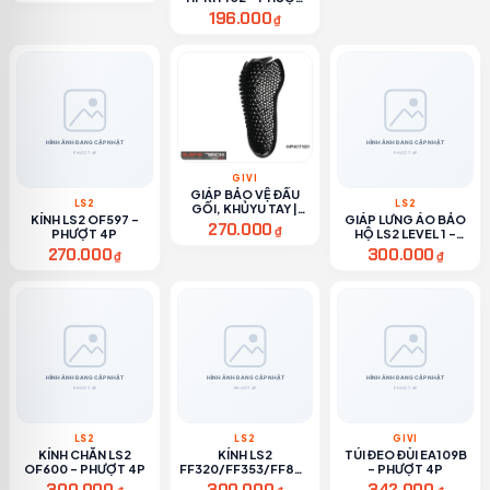
4P
196.000
₫
GIVI
GIÁP BẢO VỆ ĐẦU
LS2
LS2
GỐI, KHỦYU TAY |
KÍNH LS2 OF597 -
GIÁP LƯNG ÁO BẢO
HPKIT101 - PHƯỢT
270.000
₫
PHƯỢT 4P
HỘ LS2 LEVEL 1 -
4P
PHƯỢT 4P
270.000
300.000
₫
₫
LS2
LS2
GIVI
KÍNH CHẮN LS2
KÍNH LS2
TÚI ĐEO ĐÙI EA109B
OF600 - PHƯỢT 4P
FF320/FF353/FF800
- PHƯỢT 4P
- PHƯỢT 4P