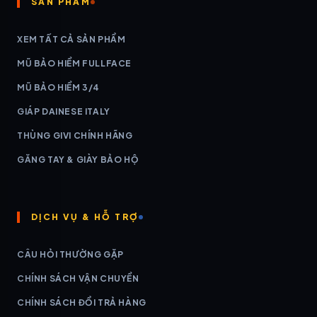
SẢN PHẨM
XEM TẤT CẢ SẢN PHẨM
MŨ BẢO HIỂM FULLFACE
MŨ BẢO HIỂM 3/4
GIÁP DAINESE ITALY
THÙNG GIVI CHÍNH HÃNG
GĂNG TAY & GIÀY BẢO HỘ
DỊCH VỤ & HỖ TRỢ
CÂU HỎI THƯỜNG GẶP
CHÍNH SÁCH VẬN CHUYỂN
CHÍNH SÁCH ĐỔI TRẢ HÀNG