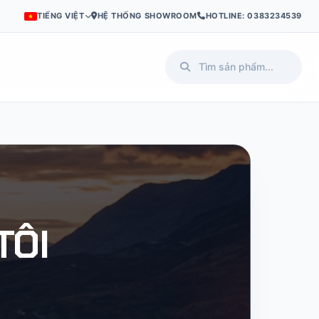
TIẾNG VIỆT
HỆ THỐNG SHOWROOM
HOTLINE: 0383234539
I
PL
SV
TÔI