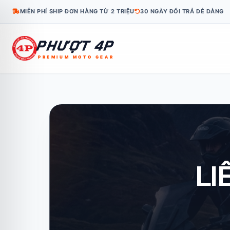
MIỄN PHÍ SHIP ĐƠN HÀNG TỪ 2 TRIỆU
30 NGÀY ĐỔI TRẢ DỄ DÀNG
PHƯỢT 4P
PREMIUM MOTO GEAR
KO
TH
ID
MS
TL
KM
LO
MY
FR
LI