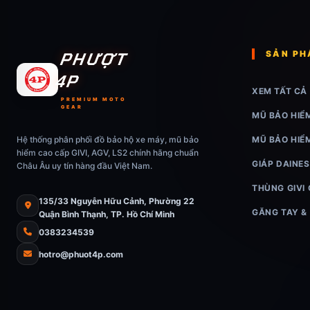
PHƯỢT
SẢN P
4P
XEM TẤT CẢ
PREMIUM MOTO
GEAR
MŨ BẢO HIỂ
Hệ thống phân phối đồ bảo hộ xe máy, mũ bảo
MŨ BẢO HIỂ
hiểm cao cấp GIVI, AGV, LS2 chính hãng chuẩn
GIÁP DAINES
Châu Âu uy tín hàng đầu Việt Nam.
THÙNG GIVI
135/33 Nguyễn Hữu Cảnh, Phường 22
GĂNG TAY &
Quận Bình Thạnh, TP. Hồ Chí Minh
0383234539
hotro@phuot4p.com