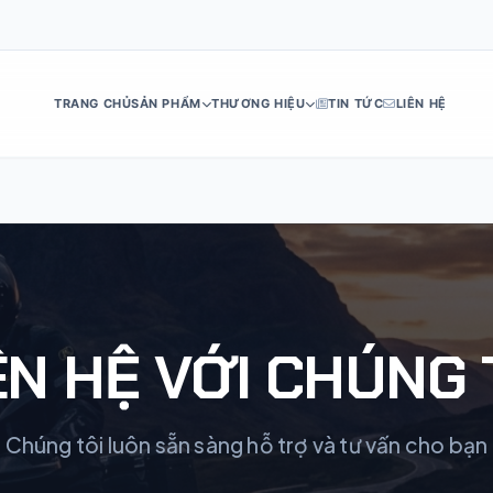
TRANG CHỦ
SẢN PHẨM
THƯƠNG HIỆU
TIN TỨC
LIÊN HỆ
DE
ES
IT
RU
PT
NL
TR
AR
H
ÊN HỆ VỚI CHÚNG 
Chúng tôi luôn sẵn sàng hỗ trợ và tư vấn cho bạn