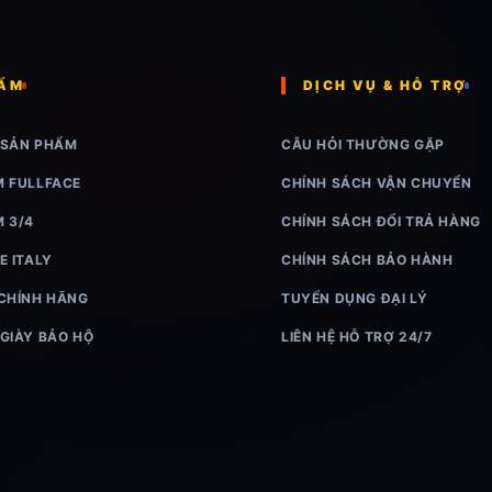
HẨM
DỊCH VỤ & HỖ TRỢ
 SẢN PHẨM
CÂU HỎI THƯỜNG GẶP
M FULLFACE
CHÍNH SÁCH VẬN CHUYỂN
M 3/4
CHÍNH SÁCH ĐỔI TRẢ HÀNG
E ITALY
CHÍNH SÁCH BẢO HÀNH
 CHÍNH HÃNG
TUYỂN DỤNG ĐẠI LÝ
 GIÀY BẢO HỘ
LIÊN HỆ HỖ TRỢ 24/7